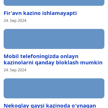
Fir'avn kazino ishlamayapti
24. Sep 2024
Mobil telefoningizda onlayn
kazinolarni qanday bloklash mumkin
24. Sep 2024
Nekoglay qaysi kazinoda o'ynagan