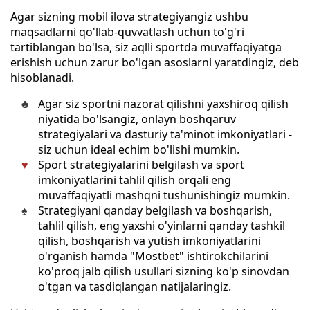
Agar sizning mobil ilova strategiyangiz ushbu
maqsadlarni qo'llab-quvvatlash uchun to'g'ri
tartiblangan bo'lsa, siz aqlli sportda muvaffaqiyatga
erishish uchun zarur bo'lgan asoslarni yaratdingiz, deb
hisoblanadi.
Agar siz sportni nazorat qilishni yaxshiroq qilish
niyatida bo'lsangiz, onlayn boshqaruv
strategiyalari va dasturiy ta'minot imkoniyatlari -
siz uchun ideal echim bo'lishi mumkin.
Sport strategiyalarini belgilash va sport
imkoniyatlarini tahlil qilish orqali eng
muvaffaqiyatli mashqni tushunishingiz mumkin.
Strategiyani qanday belgilash va boshqarish,
tahlil qilish, eng yaxshi o'yinlarni qanday tashkil
qilish, boshqarish va yutish imkoniyatlarini
o'rganish hamda "Mostbet" ishtirokchilarini
ko'proq jalb qilish usullari sizning ko'p sinovdan
o'tgan va tasdiqlangan natijalaringiz.