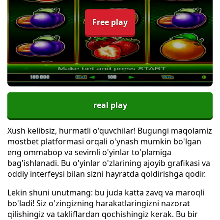
Free play
real play
Xush kelibsiz, hurmatli o'quvchilar! Bugungi maqolamiz
mostbet platformasi orqali o'ynash mumkin bo'lgan
eng ommabop va sevimli o'yinlar to'plamiga
bag'ishlanadi. Bu o'yinlar o'zlarining ajoyib grafikasi va
oddiy interfeysi bilan sizni hayratda qoldirishga qodir.
Lekin shuni unutmang: bu juda katta zavq va maroqli
bo'ladi! Siz o'zingizning harakatlaringizni nazorat
qilishingiz va takliflardan qochishingiz kerak. Bu bir