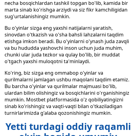
necha bosqichlardan tashkil topgan bo'lib, kamida bir
marta sinab ko'rishga arziydi va siz fikr kamchiligidan
sug'urtalanishingiz mumkin.
Bu o'yinlar sizga eng yaxshi natijalarni yaratish,
sinovdan o'tkazish va o'sha bahsli lahzalarni taqdim
etishga imkon beradi. Bu o'yinlarni o'ynash juda zavqli
va bu hududda yashovchi inson uchun juda muhim,
chunki ular juda tezkor va qulay bo'lib, bir muddat
o'tgach yaxshi muloqotni ta'minlaydi.
Ko'ring, biz sizga eng ommabop o'yinlar va
qurilmalarni jamlagan ushbu maqolani taqdim etamiz.
Bu barcha o'yinlar va qurilmalar majmuasi bo'lib,
ulardan bilim olishingiz va bosqichlarini o'rganishingiz
mumkin. Mostbet platformasida o'z qobiliyatingizni
sinab ko'rishingiz va vaqti-vaqti bilan o'tkaziladigan
turnirlarimizda g'alaba qozonishingiz mumkin.
Yetti turdagi oddiy raqamli