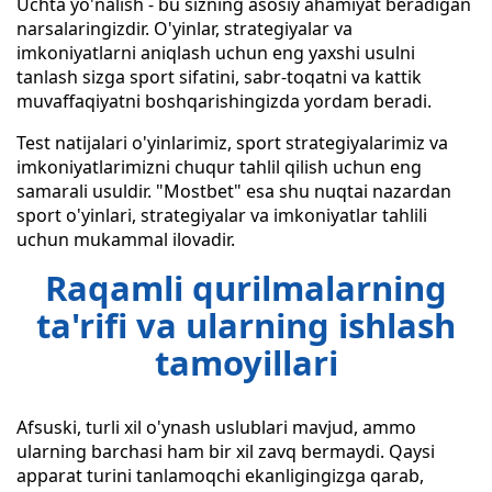
Uchta yo'nalish - bu sizning asosiy ahamiyat beradigan
narsalaringizdir. O'yinlar, strategiyalar va
imkoniyatlarni aniqlash uchun eng yaxshi usulni
tanlash sizga sport sifatini, sabr-toqatni va kattik
muvaffaqiyatni boshqarishingizda yordam beradi.
Test natijalari o'yinlarimiz, sport strategiyalarimiz va
imkoniyatlarimizni chuqur tahlil qilish uchun eng
samarali usuldir. "Mostbet" esa shu nuqtai nazardan
sport o'yinlari, strategiyalar va imkoniyatlar tahlili
uchun mukammal ilovadir.
Raqamli qurilmalarning
ta'rifi va ularning ishlash
tamoyillari
Afsuski, turli xil o'ynash uslublari mavjud, ammo
ularning barchasi ham bir xil zavq bermaydi. Qaysi
apparat turini tanlamoqchi ekanligingizga qarab,