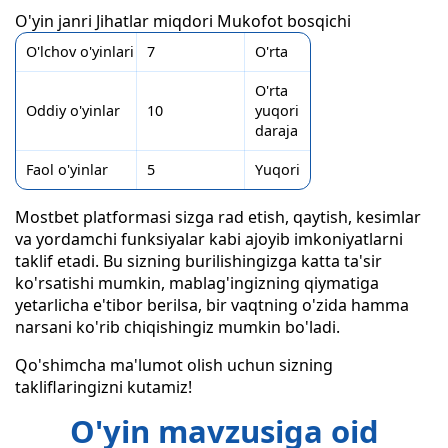
O'yin janri Jihatlar miqdori Mukofot bosqichi
O'lchov o'yinlari
7
O'rta
O'rta
Oddiy o'yinlar
10
yuqori
daraja
Faol o'yinlar
5
Yuqori
Mostbet platformasi sizga rad etish, qaytish, kesimlar
va yordamchi funksiyalar kabi ajoyib imkoniyatlarni
taklif etadi. Bu sizning burilishingizga katta ta'sir
ko'rsatishi mumkin, mablag'ingizning qiymatiga
yetarlicha e'tibor berilsa, bir vaqtning o'zida hamma
narsani ko'rib chiqishingiz mumkin bo'ladi.
Qo'shimcha ma'lumot olish uchun sizning
takliflaringizni kutamiz!
O'yin mavzusiga oid