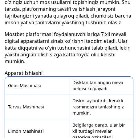
o'zingiz uchun mos usullarni topishingiz mumkin. Shu
tarzda, platformaning tavsifi va ishlash jarayoni
tajribangizni yanada qulayroq qiladi, chunki siz barcha
imkoniyat va tanlovlarni yaxshiroq tushunib olasiz.
Mostbet platformasi foydalanuvchilariga 7 xil mevali
digital apparatlarni sinab ko'rishni taqdim etadi. Ular
katta diqqatni va o'yin tushunchasini talab qiladi, lekin
yaxshi anglab olish sizga katta foyda olib kelishi
mumkin.
Apparat Ishlashi
Disktan tanlangan meva
Gilos Mashinasi
belgisi ko'payadi
Diskni aylantirib, kerakli
Tarvuz Mashinasi
rasmingizni tanlashingiz
mumkin.
Belgilarga qarab, ular bir
Limon Mashinasi
xil turdagi mevalar
qatoriga o'tkaziladi.