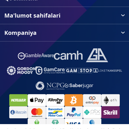
Ma'lumot sahifalari
Kompaniya