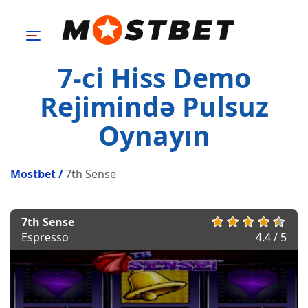
7-ci Hiss Demo
Rejimində Pulsuz
Oynayın
Mostbet
/
7th Sense
7th Sense
Espresso
4.4 / 5