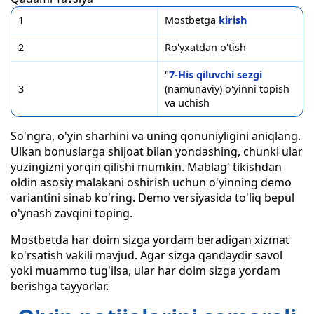
1
Mostbetga
kirish
2
Ro'yxatdan o'tish
"
7-His qiluvchi sezgi
3
(namunaviy) o'yinni topish
va uchish
So'ngra, o'yin sharhini va uning qonuniyligini aniqlang.
Ulkan bonuslarga shijoat bilan yondashing, chunki ular
yuzingizni yorqin qilishi mumkin. Mablag' tikishdan
oldin asosiy malakani oshirish uchun o'yinning demo
variantini sinab ko'ring. Demo versiyasida to'liq bepul
o'ynash zavqini toping.
Mostbetda har doim sizga yordam beradigan xizmat
ko'rsatish vakili mavjud. Agar sizga qandaydir savol
yoki muammo tug'ilsa, ular har doim sizga yordam
berishga tayyorlar.