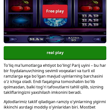
Free play
real play
To'liq ma'lumotlarga ehtiyot bo'ling! Parij uyini – bu har
bir foydalanuvchining sevimli voqealari va turli xil
ramzlarga ega bo'lgan mavjud uyinlarning barchasini
o'z ichiga oladi. Endi faqatgina tomoshabin bo'lib
qolmasdan, balki tog'ri tafovutlarni tahlil qilib, sizning
takliflaringizni yaxshilash imkonini beradi.
Ajdodlarimiz taklif qiladigan ramziy o'yinlarning yigirmi
ikkinchi asrdagi moddiy o'yinlaridan biri. Mostbet