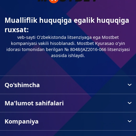
Mualliflik huquqiga egalik huquqiga
ruxsat:
veb-sayti O'zbekistonda litsenziyaga ega Mostbet
kompaniyasi vakili hisoblanadi. Mostbet Kyurasao oʻyin
idorasi tomonidan berilgan № 8048/JAZ2016-066 litsenziyasi
asosida ishlaydi.
Qo'shimcha
Ma'lumot sahifalari
Kompaniya