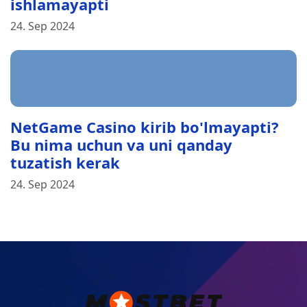
ishlamayapti
24. Sep 2024
NetGame Casino kirib bo'lmayapti?
Bu nima uchun va uni qanday
tuzatish kerak
24. Sep 2024