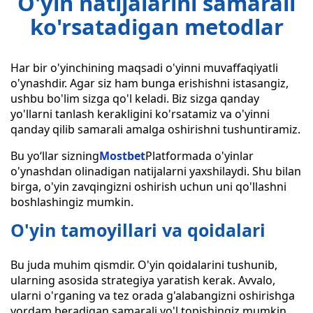
O'yin natijalarini samarali
ko'rsatadigan metodlar
Har bir o'yinchining maqsadi o'yinni muvaffaqiyatli
o'ynashdir. Agar siz ham bunga erishishni istasangiz,
ushbu bo'lim sizga qo'l keladi. Biz sizga qanday
yo'llarni tanlash kerakligini ko'rsatamiz va o'yinni
qanday qilib samarali amalga oshirishni tushuntiramiz.
Bu yo‘llar sizning
Mostbet
Platformada o'yinlar
o'ynashdan olinadigan natijalarni yaxshilaydi. Shu bilan
birga, o'yin zavqingizni oshirish uchun uni qo'llashni
boshlashingiz mumkin.
O'yin tamoyillari va qoidalari
Bu juda muhim qismdir. O'yin qoidalarini tushunib,
ularning asosida strategiya yaratish kerak. Avvalo,
ularni o'rganing va tez orada g'alabangizni oshirishga
yordam beradigan samarali yo'l topishingiz mumkin