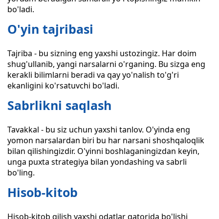
bo'ladi.
O'yin tajribasi
Tajriba - bu sizning eng yaxshi ustozingiz. Har doim
shug'ullanib, yangi narsalarni o'rganing. Bu sizga eng
kerakli bilimlarni beradi va qay yo'nalish to'g'ri
ekanligini ko'rsatuvchi bo'ladi.
Sabrlikni saqlash
Tavakkal - bu siz uchun yaxshi tanlov. O'yinda eng
yomon narsalardan biri bu har narsani shoshqaloqlik
bilan qilishingizdir. O'yinni boshlaganingizdan keyin,
unga puxta strategiya bilan yondashing va sabrli
bo'ling.
Hisob-kitob
Hisob-kitob qilish yaxshi odatlar qatorida bo'lishi