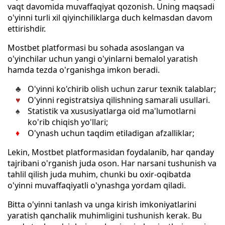
vaqt davomida muvaffaqiyat qozonish. Uning maqsadi
o'yinni turli xil qiyinchiliklarga duch kelmasdan davom
ettirishdir.
Mostbet platformasi bu sohada asoslangan va
o'yinchilar uchun yangi o'yinlarni bemalol yaratish
hamda tezda o'rganishga imkon beradi.
O'yinni ko'chirib olish uchun zarur texnik talablar;
O'yinni registratsiya qilishning samarali usullari.
Statistik va xususiyatlarga oid ma'lumotlarni
ko'rib chiqish yo'llari;
O'ynash uchun taqdim etiladigan afzalliklar;
Lekin, Mostbet platformasidan foydalanib, har qanday
tajribani o'rganish juda oson. Har narsani tushunish va
tahlil qilish juda muhim, chunki bu oxir-oqibatda
o'yinni muvaffaqiyatli o'ynashga yordam qiladi.
Bitta o'yinni tanlash va unga kirish imkoniyatlarini
yaratish qanchalik muhimligini tushunish kerak. Bu