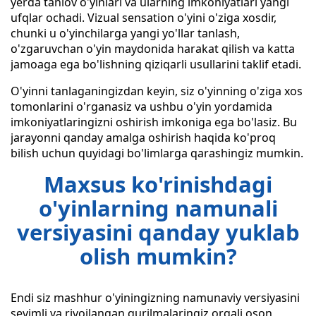
yerda tanlov o'yinlari va ularning imkoniyatlari yangi
ufqlar ochadi. Vizual sensation o'yini o'ziga xosdir,
chunki u o'yinchilarga yangi yo'llar tanlash,
o'zgaruvchan o'yin maydonida harakat qilish va katta
jamoaga ega bo'lishning qiziqarli usullarini taklif etadi.
O'yinni tanlaganingizdan keyin, siz o'yinning o'ziga xos
tomonlarini o'rganasiz va ushbu o'yin yordamida
imkoniyatlaringizni oshirish imkoniga ega bo'lasiz. Bu
jarayonni qanday amalga oshirish haqida ko'proq
bilish uchun quyidagi bo'limlarga qarashingiz mumkin.
Maxsus ko'rinishdagi
o'yinlarning namunali
versiyasini qanday yuklab
olish mumkin?
Endi siz mashhur o'yiningizning namunaviy versiyasini
sevimli va rivojlangan qurilmalaringiz orqali oson