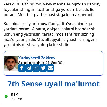
kerak. Bu sizning moliyaviy manbalaringizdan qanday
foydalanishingizni tushunishga yordam beradi. Bu
borada Mostbet platformasi sizga ko'mak beradi.
Bu qoidalar o'yinni muvaffaqiyatli o'ynashingizga
yordam beradi. Albatta, qolgan ishlarni boshqarish
uchun eng yaxshisini tanlab, moslashtirish sizning
mas'uliyatingizdir. Muvaffaqiyatli o'ynash, o'zingizni
yaxshi his qilish va yutuq keltirishdir.
Xudayberdi Zakirov
So'nggi o'zgartirish:
24. Sep 2024
7th Sense uyali ma'lumot
RTP
93.05%