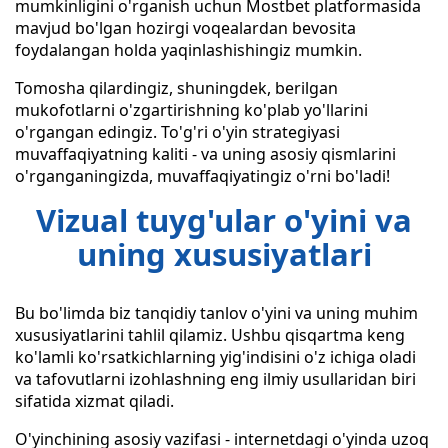
mumkinligini o'rganish uchun Mostbet platformasida
mavjud bo'lgan hozirgi voqealardan bevosita
foydalangan holda yaqinlashishingiz mumkin.
Tomosha qilardingiz, shuningdek, berilgan
mukofotlarni o'zgartirishning ko'plab yo'llarini
o'rgangan edingiz. To'g'ri o'yin strategiyasi
muvaffaqiyatning kaliti - va uning asosiy qismlarini
o'rganganingizda, muvaffaqiyatingiz o'rni bo'ladi!
Vizual tuyg'ular o'yini va
uning xususiyatlari
Bu bo'limda biz tanqidiy tanlov o'yini va uning muhim
xususiyatlarini tahlil qilamiz. Ushbu qisqartma keng
ko'lamli ko'rsatkichlarning yig'indisini o'z ichiga oladi
va tafovutlarni izohlashning eng ilmiy usullaridan biri
sifatida xizmat qiladi.
O'yinchining asosiy vazifasi - internetdagi o'yinda uzoq