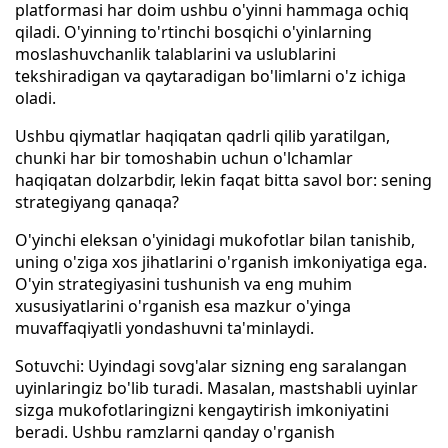
platformasi har doim ushbu o'yinni hammaga ochiq
qiladi. O'yinning to'rtinchi bosqichi o'yinlarning
moslashuvchanlik talablarini va uslublarini
tekshiradigan va qaytaradigan bo'limlarni o'z ichiga
oladi.
Ushbu qiymatlar haqiqatan qadrli qilib yaratilgan,
chunki har bir tomoshabin uchun o'lchamlar
haqiqatan dolzarbdir, lekin faqat bitta savol bor: sening
strategiyang qanaqa?
O'yinchi eleksan o'yinidagi mukofotlar bilan tanishib,
uning o'ziga xos jihatlarini o'rganish imkoniyatiga ega.
O'yin strategiyasini tushunish va eng muhim
xususiyatlarini o'rganish esa mazkur o'yinga
muvaffaqiyatli yondashuvni ta'minlaydi.
Sotuvchi: Uyindagi sovg'alar sizning eng saralangan
uyinlaringiz bo'lib turadi. Masalan, mastshabli uyinlar
sizga mukofotlaringizni kengaytirish imkoniyatini
beradi. Ushbu ramzlarni qanday o'rganish