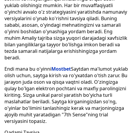
yuklab olishingiz mumkin. Har bir muvaffaqiyatli
o'yinchi avvalo o'z strategiyasini yaratishda namunaviy
versiyalarini o'ynab ko'rishni tavsiya qiladi. Buning
sababi, asosan, o'yindagi mehnatingizni va samarali
o'yinni boshidan o'ynashiga yordam beradi. Eng
muhim Amaliy tajriba sizga yuqori darajadagi xavfsizlik
bilan yangiliklarga tayyor bo'lishga imkon beradi va
tezda samarali natijalarga erishishingizga yordam
beradi.
Endi mana bu o'yinni
Mostbet
Saytdan ma'lumot yuklab
olish uchun, saytga kirish va ro'yxatdan o'tish zarur. Bu
jarayon juda oson va qisqa vaqtni oladi. O'zingizga
qulay bo'lgan elektron pochtani va maxfiy parolingizni
kiriting. Sizga unikal parol yaratish bo'yicha turli
maslahatlar beriladi. Saytga kirganingizdan so'ng,
o'yinlar bo'limini tanlashingiz kerak va marjoningizga
ajoyib muhit yaratadigan "7th Sense"ning trial
versiyasini topasiz.
Qadami Tavsiya