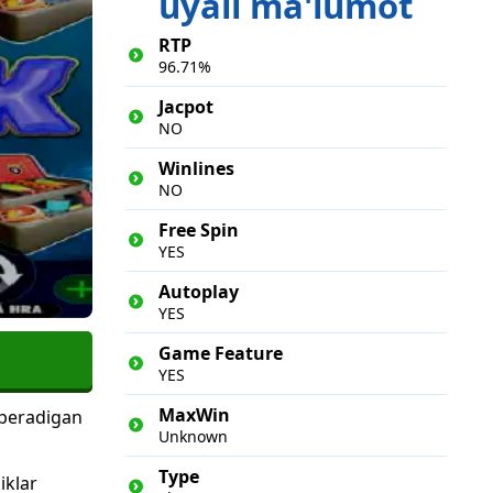
uyali ma'lumot
RTP
96.71%
Jacpot
NO
Winlines
NO
Free Spin
YES
Autoplay
YES
Game Feature
YES
MaxWin
n beradigan
Unknown
Type
iklar