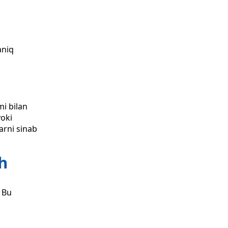
aniq
mi bilan
yoki
arni sinab
h
. Bu