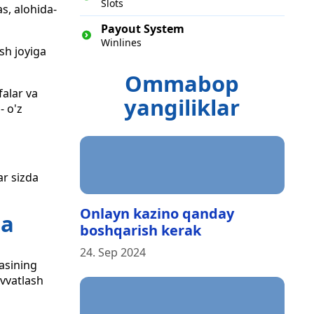
Slots
s, alohida-
Payout System
Winlines
sh joyiga
Ommabop
falar va
yangiliklar
- o'z
ar sizda
Onlayn kazino qanday
ha
boshqarish kerak
24. Sep 2024
masining
uvvatlash