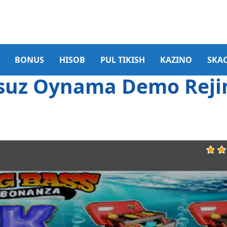
BONUS
HISOB
PUL TIKISH
KAZINO
SKA
lsuz Oynama Demo Rej