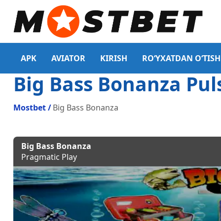
APK
AVIATOR
KIRISH
RO‘YXATDAN O‘TISH
Big Bass Bonanza Pu
Mostbet
/
Big Bass Bonanza
Big Bass Bonanza
Pragmatic Play