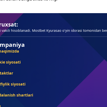
ruxsat:
vakili hisoblanadi. Mostbet Kyurasao oʻyin idorasi tomonidan beri
mpaniya
 haqimizda
ie siyosati
taktlar
iylik siyosati
alanish shartlari
g