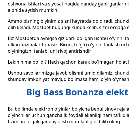
oshxona ishlari va siyosat haqida qanday gapirganlarini 
alohida aytish mumkin.
Ammo bizning o'yinimiz sizni hayratda qoldiradi, chunki 
olib keladi. Mostbet bugungi kunga kelib, sizni orqaga qa
Biz Mostbetda ayniqsa qiziqarli bo'lgan ushbu o'yinni tavs
ulkan xazinalar topasiz. Biroq, to'g'ri o'yinni tanlash uc
o'yiningizni tanlab, uni rivojlantirishdir.
Lekin nima bo'ldi? Hech qachon kerak bo'lmagan holat 
Ushbu savollarimizga javob olishni umid qilamiz, chunki 
shunday imkoniyat mavjud bo'lmasa ham, o'yin o'ynashn
Big Bass Bonanza elekt
Bu bo'limda elektron o'yinlar bo'yicha bepul sinov reja
o'yinchilar uchun qanchalik foydali ekanligi ham ta'kidl
tizimlari orqali qanday olish mumkinligini bilib oling.