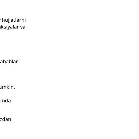
hujjatlarni
nksiyalar va
sabablar
mumkin.
hamda
izdan