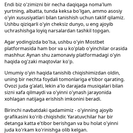
Endi biz o'zimizni bir necha daqiqaga noma'lum
yurtning, albatta, tunda keksa bo'lgan, ammo asosiy
o'yin xususiyatlari bilan tanishish uchun taklif qilamiz.
Ushbu qiziqarli o'yin cheksiz dunyo, u eng ajoyib
uchrashishga loyiq narsalardan tashkil topgan.
Agar yodingizda bo'lsa, ushbu o'yin Mostbet
platformasida ham bor va u ko'plab o'yinchilar orasida
mashhur. Aynan shu zamonaviy platformadagi o'yin
haqida og'zaki maqtovlar ko'p.
Umumiy o'yin haqida tanishib chiqishimizdan oldin,
uning bir nechta foydali tomonlariga e'tibor qarating.
Ovozi juda g'alati, lekin a'lo darajada musiqalari bilan
sizni xafa qilmaydi va o'yinni o'ynash jarayonida
xohlagan natijaga erishish imkonini beradi.
Birinchi navbatdaki qadamimiz - o'yinning ajoyib
grafikasini ko'rib chiqishdir. Yaratuvchilar har bir
detanga katta e'tibor berishgan va bu holat o'yinni
juda ko'rkam ko'rinishga olib kelgan.