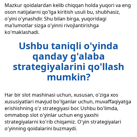
Mazkur qoidalardan kelib chiqqan holda yuqori va eng
oson natijalarni qo'lga kiritish usuli bu, shubhasiz,
o'yini o'ynashdir. Shu bilan birga, yuqoridagi
ma'lumotlar sizga o'yinni rivojlantirishga
ko'maklashadi.
Ushbu taniqli o'yinda
qanday g'alaba
strategiyalarini qo'llash
mumkin?
Har bir slot mashinasi uchun, xususan, o'ziga xos
xususiyatlari mavjud bo'lganlar uchun, muvaffaqiyatga
erishishning o'z strategiyasi bor. Ushbu bo'limda,
ommabop slot o'yinlar uchun eng yaxshi
strategiyalarni ko'rib chiqamiz. O'yin strategiyalari
o'yinning qoidalarini buzmaydi.