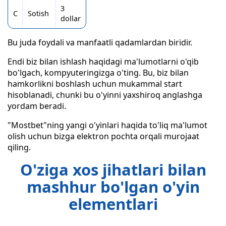
3
C
Sotish
dollar
Bu juda foydali va manfaatli qadamlardan biridir.
Endi biz bilan ishlash haqidagi ma'lumotlarni o'qib
bo'lgach, kompyuteringizga o'ting. Bu, biz bilan
hamkorlikni boshlash uchun mukammal start
hisoblanadi, chunki bu o'yinni yaxshiroq anglashga
yordam beradi.
"Mostbet"ning yangi o'yinlari haqida to'liq ma'lumot
olish uchun bizga elektron pochta orqali murojaat
qiling.
O'ziga xos jihatlari bilan
mashhur bo'lgan o'yin
elementlari