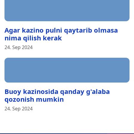
Agar kazino pulni qaytarib olmasa
nima qilish kerak
24. Sep 2024
Buoy kazinosida qanday g'alaba
qozonish mumkin
24. Sep 2024