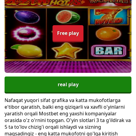
Free play
real play
Nafaqat yuqori sifat grafika va katta mukofotlarga
e'tibor qaratish, balki eng qiziqarli va xavfli o'yinlarni
yaratish orqali Mostbet eng yaxshi kompaniyalar
orasida o'z o'rnini topgan. O'yin slotlari 3 ta g'ildirak va
5 ta to'lov chizig'i orqali ishlaydi va sizning
maqsadingiz - eng katta mukofotni qo'lga kiritish