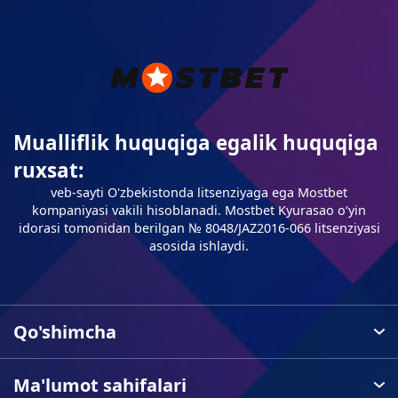
Mualliflik huquqiga egalik huquqiga
ruxsat:
veb-sayti O'zbekistonda litsenziyaga ega Mostbet
kompaniyasi vakili hisoblanadi. Mostbet Kyurasao oʻyin
idorasi tomonidan berilgan № 8048/JAZ2016-066 litsenziyasi
asosida ishlaydi.
Qo'shimcha
Ma'lumot sahifalari