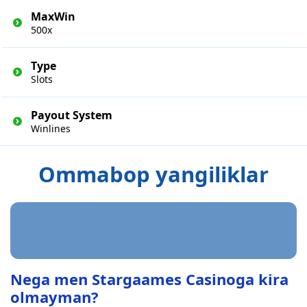
MaxWin
500x
Type
Slots
Payout System
Winlines
Ommabop yangiliklar
Nega men Stargaames Casinoga kira
olmayman?