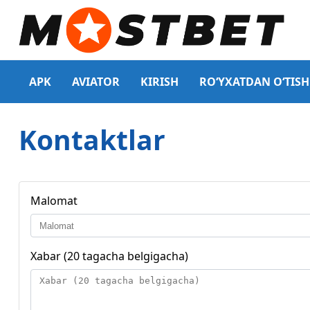
APK
AVIATOR
KIRISH
RO‘YXATDAN O‘TISH
Kontaktlar
Malomat
Xabar (20 tagacha belgigacha)