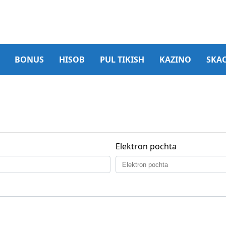
BONUS
HISOB
PUL TIKISH
KAZINO
SKA
Elektron pochta