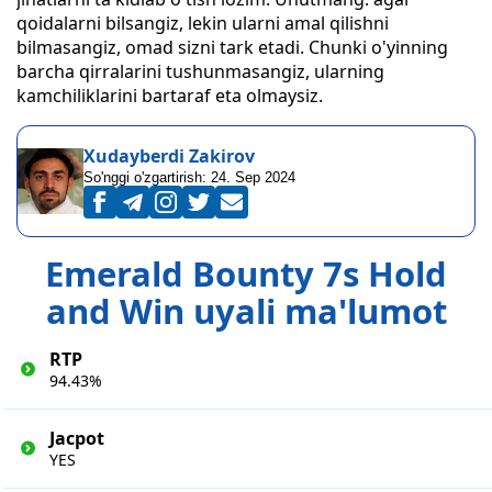
qoidalarni bilsangiz, lekin ularni amal qilishni
bilmasangiz, omad sizni tark etadi. Chunki o'yinning
barcha qirralarini tushunmasangiz, ularning
kamchiliklarini bartaraf eta olmaysiz.
Xudayberdi Zakirov
So'nggi o'zgartirish:
24. Sep 2024
Emerald Bounty 7s Hold
and Win uyali ma'lumot
RTP
94.43%
Jacpot
YES