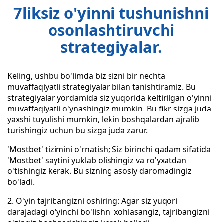
7liksiz o'yinni tushunishni
osonlashtiruvchi
strategiyalar.
Keling, ushbu bo'limda biz sizni bir nechta
muvaffaqiyatli strategiyalar bilan tanishtiramiz. Bu
strategiyalar yordamida siz yuqorida keltirilgan o'yinni
muvaffaqiyatli o'ynashingiz mumkin. Bu fikr sizga juda
yaxshi tuyulishi mumkin, lekin boshqalardan ajralib
turishingiz uchun bu sizga juda zarur.
'Mostbet' tizimini o'rnatish; Siz birinchi qadam sifatida
'Mostbet' saytini yuklab olishingiz va ro'yxatdan
o'tishingiz kerak. Bu sizning asosiy daromadingiz
bo'ladi.
2. O'yin tajribangizni oshiring: Agar siz yuqori
darajadagi o'yinchi bo'lishni xohlasangiz, tajribangizni