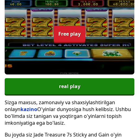
Free play
real play
Sizga maxsus, zamonaviy va shaxsiylashtirilgan
onlayn
kazino
O'yinlar dunyosiga hush kelibsiz. Ushbu
bo'limda siz tanigan va yoqtirgan o'yinlarni topish
imkoniyatiga ega bo'lasiz.
Bu joyda siz Jade Treasure 7s Sticky and Gain o'yin