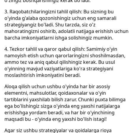
o'zingiz boshqarishingiz kerak bo'ladi.
3. Raqobatchilaringizni tahlil qilish: Bu sizning bu
o'yinda g'alaba qozonishingiz uchun eng samarali
strategiyangiz bo'ladi. Shu tarzda, siz o'z
mahoratingizni oshirib, adolatli natijaga erishish uchun
barcha imkoniyatlarni ishga solishingiz mumkin.
4. Tezkor tahlil va qaror qabul qilish: Samimiy o'yin
namoyish etish uchun qarorlaringizni shoshilmasdan,
ammo tez va aniq qabul qilishingiz kerak. Bu usul
o'yinning mavjud vaziyatlariga ko'ra strategiyani
moslashtirish imkoniyatini beradi.
Aloqa qilish uchun ushbu o'yinda har bir asosiy
elementni, mahsulotlar, qoidaxonalar va o'yin
tartiblarini yaxshilab bilish zarur. Chunki puxta bilimga
ega bo'lishingiz sizga o'yinda eng yaxshi natijalarga
erishishga yordam beradi, va har bir o'yinchining
maqsadi bu - o'yinda eng yaxshi bo'lish istagi!
Agar siz ushbu strategiyalar va qoidalarga rioya