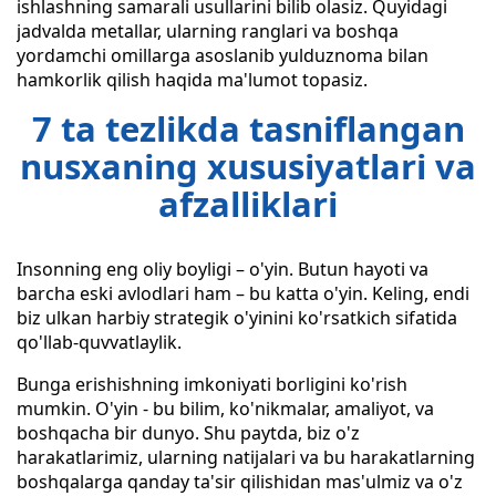
ishlashning samarali usullarini bilib olasiz. Quyidagi
jadvalda metallar, ularning ranglari va boshqa
yordamchi omillarga asoslanib yulduznoma bilan
hamkorlik qilish haqida ma'lumot topasiz.
7 ta tezlikda tasniflangan
nusxaning xususiyatlari va
afzalliklari
Insonning eng oliy boyligi – o'yin. Butun hayoti va
barcha eski avlodlari ham – bu katta o'yin. Keling, endi
biz ulkan harbiy strategik o'yinini ko'rsatkich sifatida
qo'llab-quvvatlaylik.
Bunga erishishning imkoniyati borligini ko'rish
mumkin. O'yin - bu bilim, ko'nikmalar, amaliyot, va
boshqacha bir dunyo. Shu paytda, biz o'z
harakatlarimiz, ularning natijalari va bu harakatlarning
boshqalarga qanday ta'sir qilishidan mas'ulmiz va o'z