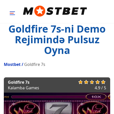
Goldfire 7s-ni Demo
Rejimində Pulsuz
Oyna
Mostbet
/
Goldfire 7s
Goldfire 7s
Kalamba Games
4.9 / 5