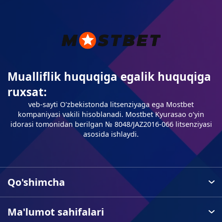
Mualliflik huquqiga egalik huquqiga
ruxsat:
veb-sayti O'zbekistonda litsenziyaga ega Mostbet
kompaniyasi vakili hisoblanadi. Mostbet Kyurasao oʻyin
idorasi tomonidan berilgan № 8048/JAZ2016-066 litsenziyasi
asosida ishlaydi.
Qo'shimcha
Ma'lumot sahifalari