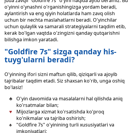
juda zavqli "Goldfire 7s" o'yini haqida aytib beramiz. Bu
o'yinni o'ynashni o'rganishingizga yordam beradi,
aylantirish va eng qiyin holatlarda ham zavq olish
uchun bir nechta maslahatlarni beradi. O'yinchilar
uchun qulaylik va samarali strategiyalarni taqdim etib,
kerak bo'lgan vaqtda o'zingizni qanday qutqarishni
bilishga imkon yaratadi.
"Goldfire 7s" sizga qanday his-
tuyg'ularni beradi?
O'yinning ifori sizni maftun qilib, qiziqarli va ajoyib
tajribalar taqdim etadi. Siz shaxsan ko'rib, unga oshiq
bo'lasiz!
O'yin davomida va masalalarni hal qilishda aniq
ko'rsatmalar bilan;
Mijozlarga xizmat ko'rsatishda ko'proq
ko'nikmalar va tajriba oshirish;
"Goldfire 7s" o'yinining turli xususiyatlari va
imkoniyatlari;