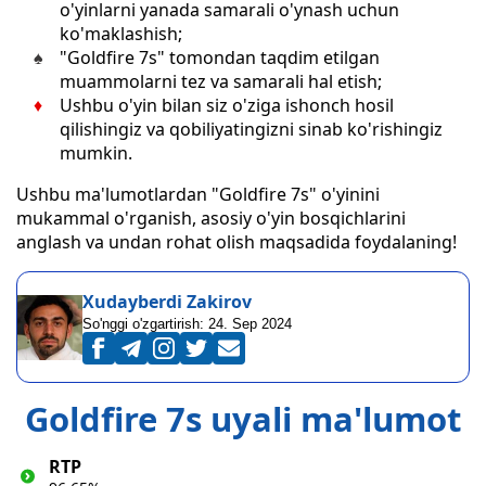
o'yinlarni yanada samarali o'ynash uchun
ko'maklashish;
"Goldfire 7s" tomondan taqdim etilgan
muammolarni tez va samarali hal etish;
Ushbu o'yin bilan siz o'ziga ishonch hosil
qilishingiz va qobiliyatingizni sinab ko'rishingiz
mumkin.
Ushbu ma'lumotlardan "Goldfire 7s" o'yinini
mukammal o'rganish, asosiy o'yin bosqichlarini
anglash va undan rohat olish maqsadida foydalaning!
Xudayberdi Zakirov
So'nggi o'zgartirish:
24. Sep 2024
Goldfire 7s uyali ma'lumot
RTP