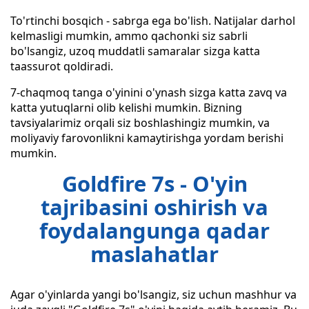
To'rtinchi bosqich - sabrga ega bo'lish. Natijalar darhol
kelmasligi mumkin, ammo qachonki siz sabrli
bo'lsangiz, uzoq muddatli samaralar sizga katta
taassurot qoldiradi.
7-chaqmoq tanga o'yinini o'ynash sizga katta zavq va
katta yutuqlarni olib kelishi mumkin. Bizning
tavsiyalarimiz orqali siz boshlashingiz mumkin, va
moliyaviy farovonlikni kamaytirishga yordam berishi
mumkin.
Goldfire 7s - O'yin
tajribasini oshirish va
foydalangunga qadar
maslahatlar
Agar o'yinlarda yangi bo'lsangiz, siz uchun mashhur va