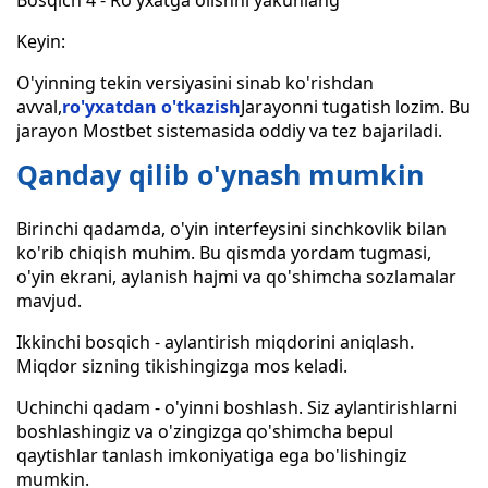
Bosqich 4 - Ro'yxatga olishni yakunlang
Keyin:
O'yinning tekin versiyasini sinab ko'rishdan
avval,
ro'yxatdan o'tkazish
Jarayonni tugatish lozim. Bu
jarayon Mostbet sistemasida oddiy va tez bajariladi.
Qanday qilib o'ynash mumkin
Birinchi qadamda, o'yin interfeysini sinchkovlik bilan
ko'rib chiqish muhim. Bu qismda yordam tugmasi,
o'yin ekrani, aylanish hajmi va qo'shimcha sozlamalar
mavjud.
Ikkinchi bosqich - aylantirish miqdorini aniqlash.
Miqdor sizning tikishingizga mos keladi.
Uchinchi qadam - o'yinni boshlash. Siz aylantirishlarni
boshlashingiz va o'zingizga qo'shimcha bepul
qaytishlar tanlash imkoniyatiga ega bo'lishingiz
mumkin.