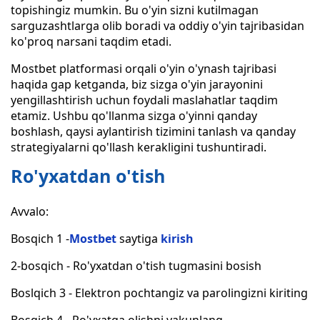
topishingiz mumkin. Bu o'yin sizni kutilmagan
sarguzashtlarga olib boradi va oddiy o'yin tajribasidan
ko'proq narsani taqdim etadi.
Mostbet platformasi orqali o'yin o'ynash tajribasi
haqida gap ketganda, biz sizga o'yin jarayonini
yengillashtirish uchun foydali maslahatlar taqdim
etamiz. Ushbu qo'llanma sizga o'yinni qanday
boshlash, qaysi aylantirish tizimini tanlash va qanday
strategiyalarni qo'llash kerakligini tushuntiradi.
Ro'yxatdan o'tish
Avvalo:
Bosqich 1 -
Mostbet
saytiga
kirish
2-bosqich - Ro'yxatdan o'tish tugmasini bosish
Boslqich 3 - Elektron pochtangiz va parolingizni kiriting