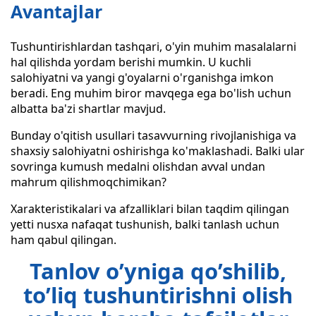
Avantajlar
Tushuntirishlardan tashqari, o'yin muhim masalalarni
hal qilishda yordam berishi mumkin. U kuchli
salohiyatni va yangi g'oyalarni o'rganishga imkon
beradi. Eng muhim biror mavqega ega bo'lish uchun
albatta ba'zi shartlar mavjud.
Bunday o'qitish usullari tasavvurning rivojlanishiga va
shaxsiy salohiyatni oshirishga ko'maklashadi. Balki ular
sovringa kumush medalni olishdan avval undan
mahrum qilishmoqchimikan?
Xarakteristikalari va afzalliklari bilan taqdim qilingan
yetti nusxa nafaqat tushunish, balki tanlash uchun
ham qabul qilingan.
Tanlov o’yniga qo’shilib,
to’liq tushuntirishni olish