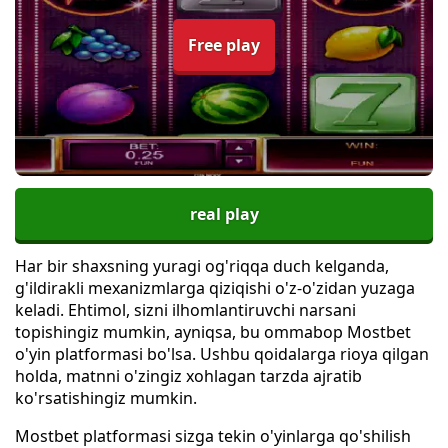
Free play
real play
Har bir shaxsning yuragi og'riqqa duch kelganda,
g'ildirakli mexanizmlarga qiziqishi o'z-o'zidan yuzaga
keladi. Ehtimol, sizni ilhomlantiruvchi narsani
topishingiz mumkin, ayniqsa, bu ommabop Mostbet
o'yin platformasi bo'lsa. Ushbu qoidalarga rioya qilgan
holda, matnni o'zingiz xohlagan tarzda ajratib
ko'rsatishingiz mumkin.
Mostbet platformasi sizga tekin o'yinlarga qo'shilish