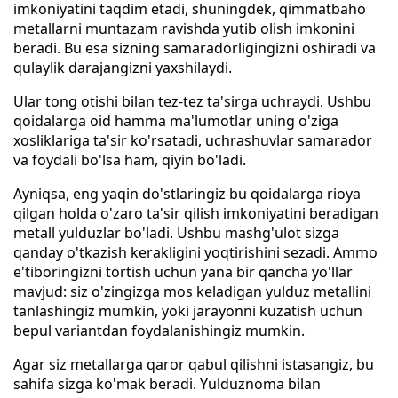
imkoniyatini taqdim etadi, shuningdek, qimmatbaho
metallarni muntazam ravishda yutib olish imkonini
beradi. Bu esa sizning samaradorligingizni oshiradi va
qulaylik darajangizni yaxshilaydi.
Ular tong otishi bilan tez-tez ta'sirga uchraydi. Ushbu
qoidalarga oid hamma ma'lumotlar uning o'ziga
xosliklariga ta'sir ko'rsatadi, uchrashuvlar samarador
va foydali bo'lsa ham, qiyin bo'ladi.
Ayniqsa, eng yaqin do'stlaringiz bu qoidalarga rioya
qilgan holda o'zaro ta'sir qilish imkoniyatini beradigan
metall yulduzlar bo'ladi. Ushbu mashg'ulot sizga
qanday o'tkazish kerakligini yoqtirishini sezadi. Ammo
e'tiboringizni tortish uchun yana bir qancha yo'llar
mavjud: siz o'zingizga mos keladigan yulduz metallini
tanlashingiz mumkin, yoki jarayonni kuzatish uchun
bepul variantdan foydalanishingiz mumkin.
Agar siz metallarga qaror qabul qilishni istasangiz, bu
sahifa sizga ko'mak beradi. Yulduznoma bilan