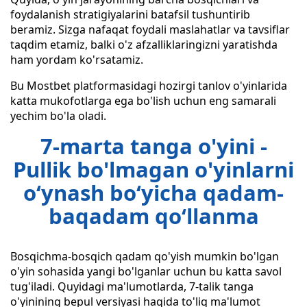
foydalanish stratigiyalarini batafsil tushuntirib
beramiz. Sizga nafaqat foydali maslahatlar va tavsiflar
taqdim etamiz, balki o'z afzalliklaringizni yaratishda
ham yordam ko'rsatamiz.
Bu Mostbet platformasidagi hozirgi tanlov o'yinlarida
katta mukofotlarga ega bo'lish uchun eng samarali
yechim bo'la oladi.
7-marta tanga o'yini -
Pullik bo'lmagan o'yinlarni
o‘ynash bo‘yicha qadam-
baqadam qo‘llanma
Bosqichma-bosqich qadam qo'yish mumkin bo'lgan
o'yin sohasida yangi bo'lganlar uchun bu katta savol
tug'iladi. Quyidagi ma'lumotlarda, 7-talik tanga
o'yinining bepul versiyasi haqida to'liq ma'lumot