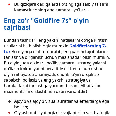
Bu qiziqarli daqiqalarda o'zingizga salbiy ta'sirni
kamaytirishning eng samarali yo'llari.
Eng zo'r "Goldfire 7s" o'yin
tajribasi
Bundan tashqari, eng yaxshi natijalarni qo‘lga kiritish
usullarini bilib olishingiz mumkin.
Goldfirelarning 7-
turi
Bu o'yinga e'tibor qaratib, eng yaxshi tajribalarini
tanlash va o'rganish uchun maslahatlar olish mumkin.
Bu o'yin juda qiziqarli bo'lib, samarali strategiyalarni
qo'llash imkoniyatini beradi. Mostbet uchun ushbu
o'yin nihoyatda ahamiyatli, chunki o'yin orqali siz
sababchi bo'lasiz va eng yaxshi strategiya va
harakatlarni tanlashga yordam beradi! Albatta, bu
mazmunlarni o'zlashtirish oson variantdir!
Ajoyib va ajoyib vizual suratlar va effektlarga ega
bo'lish;
O'ylash qobiliyatingizni rivojlantirish va strategik