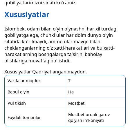
qobiliyatlarimizni sinab ko'ramiz.
Xususiyatlar
Islombek, odam bilan o'yin o'ynashni har xil turdagi
qobiliyatga ega, chunki ular har doim dunyo o'yin
sifatida ko'rilmaydi, ammo ular mavqe bilan
cheklanganlarning o'z xatti-harakatlari va bu xatti-
harakatlarning boshqalarga ta'sirini baholay
olishlariga muvaffaq bo'lishdi.
Xususiyatlar Qadriyatlangan maydon.
Vazifalar miqdori
7
Bepul o'yin
Ha
Pul tikish
Mostbet
Mostbet orqali garov
Foydali tomonlar
qo'yish imkoniyati