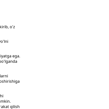
irib, o'z
o'lni
miyatga ega.
 bo'lganda
larni
oshirishiga
hi
umkin.
rakat qilish