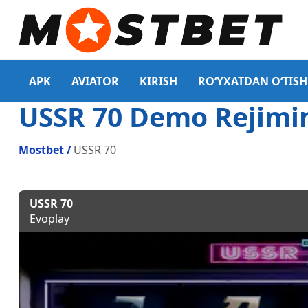
APK
AVIATOR
KIRISH
RO‘YXATDAN O‘TISH
USSR 70 Demo Rejimi
Mostbet
/
USSR 70
USSR 70
Evoplay