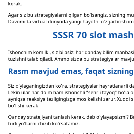
kerak.
Agar siz bu strategiyalarni qilgan bo'lsangiz, sizning m
Davomida virtual dunyoda yangi hayotni o'zgartirish imk
SSSR 70 slot mash
Ishonchim komilki, siz bilasiz: har qanday bilim manbasi s
tuzishni talab qiladi. Ammo sizda bu strategiyalar mavj
Rasm mavjud emas, faqat sizning
Siz o'ylaganingizdan ko'ra, strategiyalar hayratlanarli da
Lekin ular har doim ham ishonchli "sehrli tayoq" bo'la o
ayniqsa reaksiya tezligingizga mos kelishi zarur. Xuddi 
bo'lishi kerak.
Qanday stratejiyani tanlash kerak, deb o'ylayapsizmi? B
turli yo'llarni chizib ko'rsatamiz.