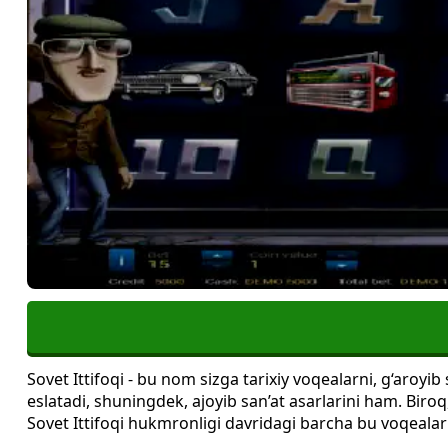
Sovet Ittifoqi - bu nom sizga tarixiy voqealarni, g‘aroyib
eslatadi, shuningdek, ajoyib san’at asarlarini ham. Biro
Sovet Ittifoqi hukmronligi davridagi barcha bu voqealarni