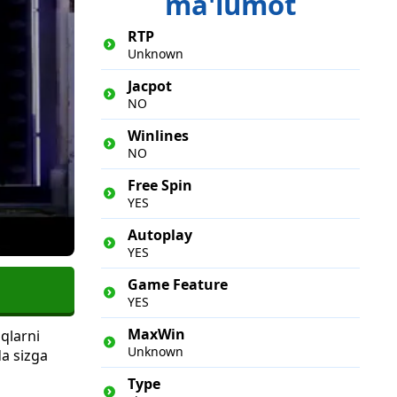
ma'lumot
RTP
Unknown
Jacpot
NO
Winlines
NO
Free Spin
YES
Autoplay
YES
Game Feature
YES
MaxWin
uqlarni
Unknown
da sizga
Type