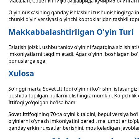
Масалан, Совет Иттифоқи даврида кўчириб олинган
O'yin nusxasining qanday ishlashini tushunishingizga i
chunki o'yin versiyasi o'yinchi koptoklaridan tashkil to
Makkabbalashtirilgan O'yin Turi
Eslatish joizki, ushbu tanlov o'yinini faqatgina siz ishla
imkoniyatlarni taqdim etadi. Agar o'yinni boshlagan bo
bonuslarga ega.
Xulosa
So'nggi marta Sovet Ittifoqi o'yinini ko'rishni istasangiz
boshida topilgan pullarni olishingiz mumkin. Ko'pchilik 
Ittifoqi yo'qolgan bo'lsa ham.
Sovet Ittifoqining 70-ta o‘yinlik talqini, bepul versiya bo
o‘yinlarni o‘ynash imkoniyatini beradi, ma’lumotlar to‘p
qanday erkin ruxsatlar berishini, mos keladigan javobl