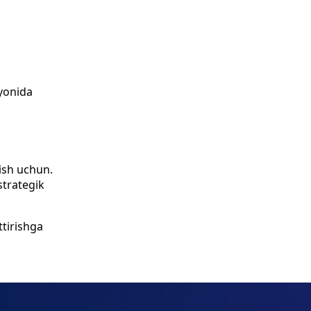
ayonida
lish uchun.
strategik
tirishga