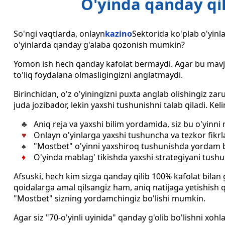
O'yinda qanday qi
So'ngi vaqtlarda, onlayn
kazino
Sektorida ko'plab o'yinla
o'yinlarda qanday g'alaba qozonish mumkin?
Yomon ish hech qanday kafolat bermaydi. Agar bu mavjud
to'liq foydalana olmasligingizni anglatmaydi.
Birinchidan, o'z o'yiningizni puxta anglab olishingiz zaru
juda jozibador, lekin yaxshi tushunishni talab qiladi. K
Aniq reja va yaxshi bilim yordamida, siz bu o'yinn
Onlayn o'yinlarga yaxshi tushuncha va tezkor fikrla
"Mostbet" o'yinni yaxshiroq tushunishda yordam 
O'yinda mablag' tikishda yaxshi strategiyani tushu
Afsuski, hech kim sizga qanday qilib 100% kafolat bila
qoidalarga amal qilsangiz ham, aniq natijaga yetishish qi
"Mostbet" sizning yordamchingiz bo'lishi mumkin.
Agar siz "70-o'yinli uyinida" qanday g'olib bo'lishni xoh