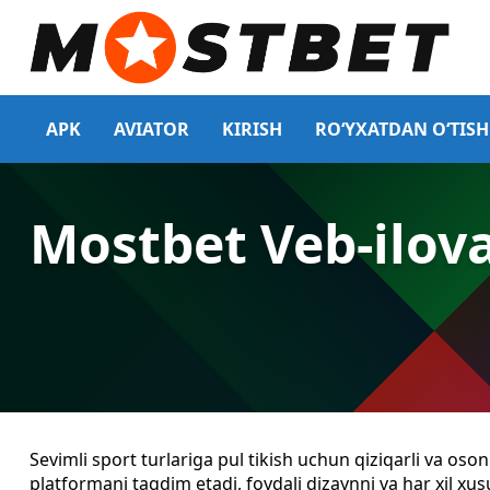
APK
AVIATOR
KIRISH
RO‘YXATDAN O‘TISH
Mostbet Veb-ilov
Sevimli sport turlariga pul tikish uchun qiziqarli va oso
platformani taqdim etadi, foydali dizaynni va har xil xus