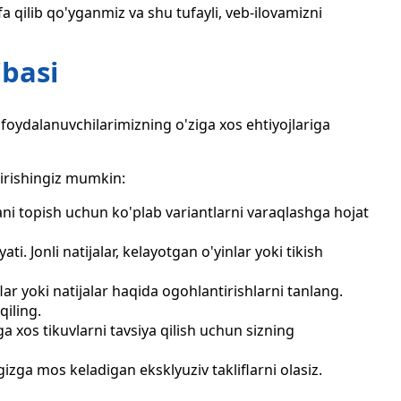
fa qilib qo'yganmiz va shu tufayli, veb-ilovamizni
ibasi
, foydalanuvchilarimizning o'ziga xos ehtiyojlariga
hirishingiz mumkin:
sani topish uchun ko'plab variantlarni varaqlashga hojat
. Jonli natijalar, kelayotgan o'yinlar yoki tikish
lar yoki natijalar haqida ogohlantirishlarni tanlang.
iling.
a xos tikuvlarni tavsiya qilish uchun sizning
gizga mos keladigan eksklyuziv takliflarni olasiz.