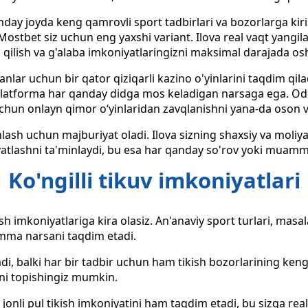
day joyda keng qamrovli sport tadbirlari va bozorlarga kiris
ostbet siz uchun eng yaxshi variant. Ilova real vaqt yangilani
l qilish va g'alaba imkoniyatlaringizni maksimal darajada o
ar uchun bir qator qiziqarli kazino o'yinlarini taqdim qiladi
b-platforma har qanday didga mos keladigan narsaga ega. Odd
 uchun onlayn qimor oʻyinlaridan zavqlanishni yana-da oson v
nlash uchun majburiyat oladi. Ilova sizning shaxsiy va moliy
vvatlashni ta'minlaydi, bu esa har qanday so'rov yoki mua
Ko'ngilli tikuv imkoniyatlari
h imkoniyatlariga kira olasiz. An'anaviy sport turlari, masal
amma narsani taqdim etadi.
adi, balki har bir tadbir uchun ham tikish bozorlarining keng 
ini topishingiz mumkin.
li pul tikish imkoniyatini ham taqdim etadi, bu sizga real 