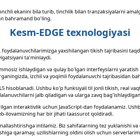
honchli ekanini bila turib, tinchlik bilan tranzaksiyalarni 
dan bahramand bo'ling.
Kesm-EDGE texnologiyasi
foydalanuvchilarimizga yaxshilangan tikish tajribasini taq
gatsiyani ta'minlaydi.
osiz ishlaydigan va qulay bo'lgan interfeyslarni yaratish 
kirganingizda, izchil va yoqimli foydalanuvchi tajribasidan 
 hisoblanadi. Ushbu ko'p funksiyali til jonli tikish, real va
alanuvchilarni jalb qiladigan va ularga zavq bag'ishlaydigan 
rilgan interaktivlik uchun JavaScript-dan foydalanamiz. Ushbu
eb-ilovamizning har bir jihati taassurot qoldiradi.
mallashtirishga intilamiz. Biz sahifalarning tez yuklanishi 
shiga qaramay, uzilishlarning oldini olish uchun serverlarim