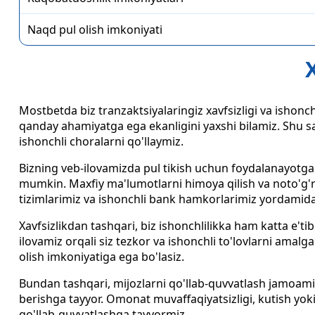
Naqd pul olish imkoniyati
Mostbetda biz tranzaktsiyalaringiz xavfsizligi va ishonch
qanday ahamiyatga ega ekanligini yaxshi bilamiz. Shu s
ishonchli choralarni qo'llaymiz.
Bizning veb-ilovamizda pul tikish uchun foydalanayotgani
mumkin. Maxfiy ma'lumotlarni himoya qilish va noto'g'ri
tizimlarimiz va ishonchli bank hamkorlarimiz yordamid
Xavfsizlikdan tashqari, biz ishonchlilikka ham katta e't
ilovamiz orqali siz tezkor va ishonchli to'lovlarni ama
olish imkoniyatiga ega bo'lasiz.
Bundan tashqari, mijozlarni qo'llab-quvvatlash jamoami
berishga tayyor. Omonat muvaffaqiyatsizligi, kutish yo
qo'llab-quvvatlashga tayyormiz.