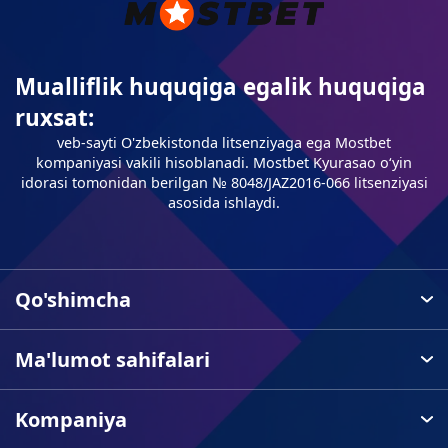
Mualliflik huquqiga egalik huquqiga
ruxsat:
veb-sayti O'zbekistonda litsenziyaga ega Mostbet
kompaniyasi vakili hisoblanadi. Mostbet Kyurasao oʻyin
idorasi tomonidan berilgan № 8048/JAZ2016-066 litsenziyasi
asosida ishlaydi.
Qo'shimcha
Ma'lumot sahifalari
Kompaniya