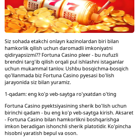
Siz sohada etakchi onlayn kazinolardan biri bilan
hamkorlik qilish uchun daromadli imkoniyatni
qidiryapsizmi?? Fortuna Casino pleer - bu nufuzli
brendni targ'ib qilish orqali pul ishlashni istaganlar
uchun mukammal tanlov. Ushbu bosqichma-bosqich
qo'llanmada biz Fortuna Casino pyesasi bo'lish
jarayonida siz bilan yuramiz.
1-qadam: eng ko'p veb-saytga ro'yxatdan o'ting
Fortuna Casino pyektsiyasining sherik bo'lish uchun
birinchi qadam - bu eng ko'p veb-saytga kirish. Aksaret
- Fortuna Casino bilan hamkorlikni boshqarishga
imkon beradigan ishonchli sherik platotidir. Ko'pincha
hisobni yaratish bepul va oson.