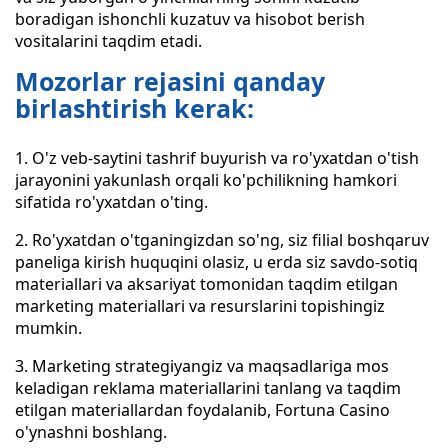
boradigan ishonchli kuzatuv va hisobot berish
vositalarini taqdim etadi.
Mozorlar rejasini qanday
birlashtirish kerak:
1. O'z veb-saytini tashrif buyurish va ro'yxatdan o'tish
jarayonini yakunlash orqali ko'pchilikning hamkori
sifatida ro'yxatdan o'ting.
2. Ro'yxatdan o'tganingizdan so'ng, siz filial boshqaruv
paneliga kirish huquqini olasiz, u erda siz savdo-sotiq
materiallari va aksariyat tomonidan taqdim etilgan
marketing materiallari va resurslarini topishingiz
mumkin.
3. Marketing strategiyangiz va maqsadlariga mos
keladigan reklama materiallarini tanlang va taqdim
etilgan materiallardan foydalanib, Fortuna Casino
o'ynashni boshlang.