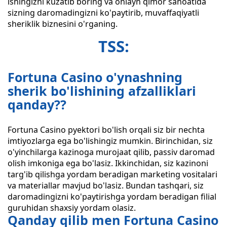
ishingizni kuzatib boring va onlayn qimor sanoatida
sizning daromadingizni ko'paytirib, muvaffaqiyatli
sheriklik biznesini o'rganing.
TSS:
Fortuna Casino o'ynashning
sherik bo'lishining afzalliklari
qanday??
Fortuna Casino pyektori bo'lish orqali siz bir nechta
imtiyozlarga ega bo'lishingiz mumkin. Birinchidan, siz
o'yinchilarga kazinoga murojaat qilib, passiv daromad
olish imkoniga ega bo'lasiz. Ikkinchidan, siz kazinoni
targ'ib qilishga yordam beradigan marketing vositalari
va materiallar mavjud bo'lasiz. Bundan tashqari, siz
daromadingizni ko'paytirishga yordam beradigan filial
guruhidan shaxsiy yordam olasiz.
Qanday qilib men Fortuna Casino