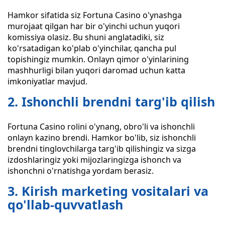
Hamkor sifatida siz Fortuna Casino o'ynashga
murojaat qilgan har bir o'yinchi uchun yuqori
komissiya olasiz. Bu shuni anglatadiki, siz
ko'rsatadigan ko'plab o'yinchilar, qancha pul
topishingiz mumkin. Onlayn qimor o'yinlarining
mashhurligi bilan yuqori daromad uchun katta
imkoniyatlar mavjud.
2. Ishonchli brendni targ'ib qilish
Fortuna Casino rolini o'ynang, obro'li va ishonchli
onlayn kazino brendi. Hamkor bo'lib, siz ishonchli
brendni tinglovchilarga targ'ib qilishingiz va sizga
izdoshlaringiz yoki mijozlaringizga ishonch va
ishonchni o'rnatishga yordam berasiz.
3. Kirish marketing vositalari va
qo'llab-quvvatlash