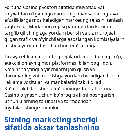
Fortuna Casino pyektori sifatida muvaffaqiyatli
ro'yxatdan o'tganingizdan so'ng, maqsadlaringiz va
afzalliklarga mos keladigan marketing rejasini tanlash
vaqti keldi. Marketing rejasi parametrlari kazinoni
targ'ib qilishingizga yordam berish va siz murojaat
qilgan trafik va o'yinchilarga asoslangan komissiyalarni
olishda yordam berish uchun mo'ljallangan.
Tavsiya etilgan marketing rejalaridan biri bu eng ko'p,
etakchi onlayn qimor platformasi bilan bog'liqdir.
Ko'pincha yangi o'yinchilarni jalb qilish va
daromadingizni oshirishga yordam beradigan turli xil
reklama vositalari va manbalarini taklif qiladi.
Ko'pchilik bilan sherik bo'lganingizda, siz Fortuna
Casino o'ynash uchun ko'proq trafikni boshqarish
uchun ularning tajribasi va tarmog'idan
foydalanishingiz mumkin.
Sizning marketing sherigi
sifatida aksar tanlashning