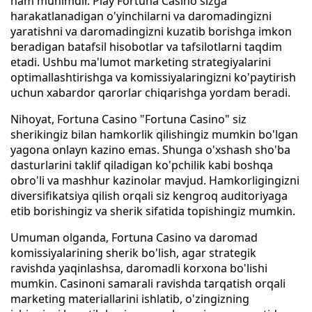
ham muhimdir. Play Fortuna Casino sizga
harakatlanadigan o'yinchilarni va daromadingizni
yaratishni va daromadingizni kuzatib borishga imkon
beradigan batafsil hisobotlar va tafsilotlarni taqdim
etadi. Ushbu ma'lumot marketing strategiyalarini
optimallashtirishga va komissiyalaringizni ko'paytirish
uchun xabardor qarorlar chiqarishga yordam beradi.
Nihoyat, Fortuna Casino "Fortuna Casino" siz
sherikingiz bilan hamkorlik qilishingiz mumkin bo'lgan
yagona onlayn kazino emas. Shunga o'xshash sho'ba
dasturlarini taklif qiladigan ko'pchilik kabi boshqa
obro'li va mashhur kazinolar mavjud. Hamkorligingizni
diversifikatsiya qilish orqali siz kengroq auditoriyaga
etib borishingiz va sherik sifatida topishingiz mumkin.
Umuman olganda, Fortuna Casino va daromad
komissiyalarining sherik bo'lish, agar strategik
ravishda yaqinlashsa, daromadli korxona bo'lishi
mumkin. Casinoni samarali ravishda tarqatish orqali
marketing materiallarini ishlatib, o'zingizning