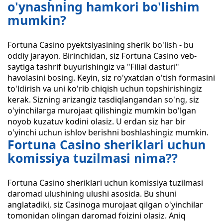
o'ynashning hamkori bo'lishim
mumkin?
Fortuna Casino pyektsiyasining sherik bo'lish - bu
oddiy jarayon. Birinchidan, siz Fortuna Casino veb-
saytiga tashrif buyurishingiz va "Filial dasturi"
havolasini bosing. Keyin, siz ro'yxatdan o'tish formasini
to'ldirish va uni ko'rib chiqish uchun topshirishingiz
kerak. Sizning arizangiz tasdiqlangandan so'ng, siz
o'yinchilarga murojaat qilishingiz mumkin bo'lgan
noyob kuzatuv kodini olasiz. U erdan siz har bir
o'yinchi uchun ishlov berishni boshlashingiz mumkin.
Fortuna Casino sheriklari uchun
komissiya tuzilmasi nima??
Fortuna Casino sheriklari uchun komissiya tuzilmasi
daromad ulushining ulushi asosida. Bu shuni
anglatadiki, siz Casinoga murojaat qilgan o'yinchilar
tomonidan olingan daromad foizini olasiz. Aniq