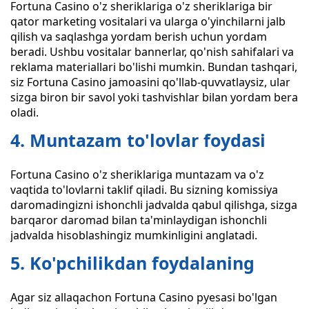
Fortuna Casino o'z sheriklariga o'z sheriklariga bir
qator marketing vositalari va ularga o'yinchilarni jalb
qilish va saqlashga yordam berish uchun yordam
beradi. Ushbu vositalar bannerlar, qo'nish sahifalari va
reklama materiallari bo'lishi mumkin. Bundan tashqari,
siz Fortuna Casino jamoasini qo'llab-quvvatlaysiz, ular
sizga biron bir savol yoki tashvishlar bilan yordam bera
oladi.
4. Muntazam to'lovlar foydasi
Fortuna Casino o'z sheriklariga muntazam va o'z
vaqtida to'lovlarni taklif qiladi. Bu sizning komissiya
daromadingizni ishonchli jadvalda qabul qilishga, sizga
barqaror daromad bilan ta'minlaydigan ishonchli
jadvalda hisoblashingiz mumkinligini anglatadi.
5. Ko'pchilikdan foydalaning
Agar siz allaqachon Fortuna Casino pyesasi bo'lgan