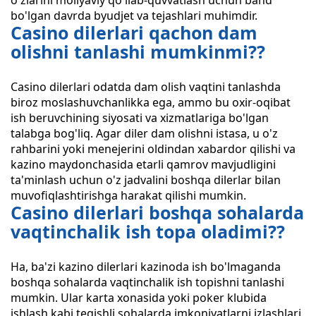
o'zlarini moliyaviy qo'llab-quvvatlash uchun band
bo'lgan davrda byudjet va tejashlari muhimdir.
Casino dilerlari qachon dam
olishni tanlashi mumkinmi??
Casino dilerlari odatda dam olish vaqtini tanlashda
biroz moslashuvchanlikka ega, ammo bu oxir-oqibat
ish beruvchining siyosati va xizmatlariga bo'lgan
talabga bog'liq. Agar diler dam olishni istasa, u o'z
rahbarini yoki menejerini oldindan xabardor qilishi va
kazino maydonchasida etarli qamrov mavjudligini
ta'minlash uchun o'z jadvalini boshqa dilerlar bilan
muvofiqlashtirishga harakat qilishi mumkin.
Casino dilerlari boshqa sohalarda
vaqtinchalik ish topa oladimi??
Ha, ba'zi kazino dilerlari kazinoda ish bo'lmaganda
boshqa sohalarda vaqtinchalik ish topishni tanlashi
mumkin. Ular karta xonasida yoki poker klubida
ishlash kabi tegishli sohalarda imkoniyatlarni izlashlari