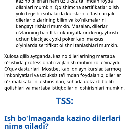
kazino dilerlari ham uzluksiz ta'limdan foyda
olishlari mumkin. Qo'shimcha sertifikatlar olish
yoki tegishli sohalarda kurslarni o'tash orqali
dilerlar o'zlarining bilim va ko'nikmalarini
kengaytirishlari mumkin. Masalan, dilerlar
o'zlarining bandlik imkoniyatlarini kengaytirish
uchun blackjack yoki poker kabi maxsus
o'yinlarda sertifikat olishni tanlashlari mumkin.
Xulosa qilib aytganda, kazino dilerlarining martaba
o'sishida professional rivojlanish muhim rol o'ynaydi.
O'quv dasturlari, Mostbet kabi onlayn kurslar, tarmoq
imkoniyatlari va uzluksiz ta'limdan foydalanib, dilerlar
o'z malakalarini oshirishlari, sohada dolzarb bo'lib
qolishlari va martaba istiqbollarini oshirishlari mumkin.
TSS:
Ish bo'lmaganda kazino dilerlari
nima qiladi?