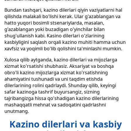
Bundan tashqari, kazino dilerlari qiyin vaziyatlarni hal
qilishda malakali bo'lishi kerak. Ular g'azablangan va
hatto yuqori bosimli stsenariylarda, masalan,
g'azablangan yoki buzadigan o'yinchilar bilan
shug'ullanish kabi. Kasino dilerlari o'zlarining
kasbiyligini saqlash orqali kazino muhiti hamma uchun
xavfsiz va yoqimli bo'lib qolishini ta'minlashi mumkin.
Xulosa qilib aytganda, kazino dilerlari va mijozlarga
xizmat ko'rsatishi shubhasiz. Aksariyat va boshqa
obro'li kazino mijozlarga xizmat ko'rsatishning
ahamiyatini tushunadi va uni taqdim etishda
dilerlarining rolini qadrlaydi. Shunday qilib, keyingi
safar kazinoga tashrif buyursangiz, sizning
tajribangizga hissa qo'shadigan kazino dilerlarining
mashaqqatli mehnat va sadoqatini qadrlashni
unutmang.
Kazino dilerlari va kasbiy