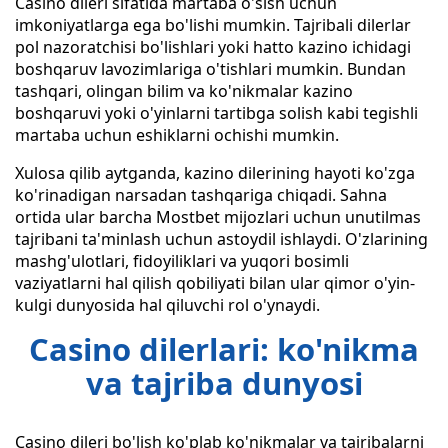
Casino dileri sifatida martaba o'sish uchun
imkoniyatlarga ega bo'lishi mumkin. Tajribali dilerlar
pol nazoratchisi bo'lishlari yoki hatto kazino ichidagi
boshqaruv lavozimlariga o'tishlari mumkin. Bundan
tashqari, olingan bilim va ko'nikmalar kazino
boshqaruvi yoki o'yinlarni tartibga solish kabi tegishli
martaba uchun eshiklarni ochishi mumkin.
Xulosa qilib aytganda, kazino dilerining hayoti ko'zga
ko'rinadigan narsadan tashqariga chiqadi. Sahna
ortida ular barcha Mostbet mijozlari uchun unutilmas
tajribani ta'minlash uchun astoydil ishlaydi. O'zlarining
mashg'ulotlari, fidoyiliklari va yuqori bosimli
vaziyatlarni hal qilish qobiliyati bilan ular qimor o'yin-
kulgi dunyosida hal qiluvchi rol o'ynaydi.
Casino dilerlari: ko'nikma
va tajriba dunyosi
Casino dileri bo'lish ko'plab ko'nikmalar va tajribalarni