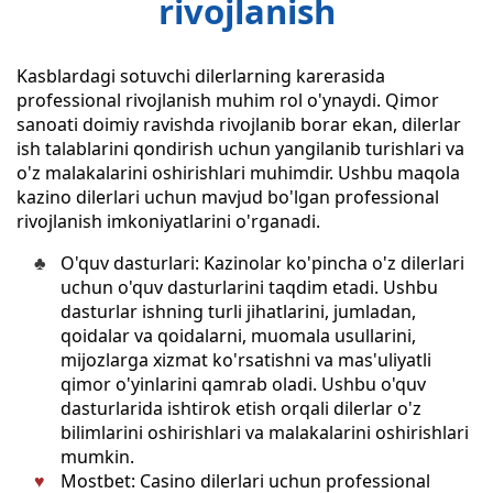
rivojlanish
Kasblardagi sotuvchi dilerlarning karerasida
professional rivojlanish muhim rol o'ynaydi. Qimor
sanoati doimiy ravishda rivojlanib borar ekan, dilerlar
ish talablarini qondirish uchun yangilanib turishlari va
o'z malakalarini oshirishlari muhimdir. Ushbu maqola
kazino dilerlari uchun mavjud bo'lgan professional
rivojlanish imkoniyatlarini o'rganadi.
O'quv dasturlari: Kazinolar ko'pincha o'z dilerlari
uchun o'quv dasturlarini taqdim etadi. Ushbu
dasturlar ishning turli jihatlarini, jumladan,
qoidalar va qoidalarni, muomala usullarini,
mijozlarga xizmat ko'rsatishni va mas'uliyatli
qimor o'yinlarini qamrab oladi. Ushbu o'quv
dasturlarida ishtirok etish orqali dilerlar o'z
bilimlarini oshirishlari va malakalarini oshirishlari
mumkin.
Mostbet: Casino dilerlari uchun professional