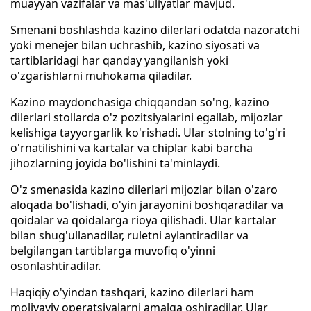
muayyan vazifalar va mas'uliyatlar mavjud.
Smenani boshlashda kazino dilerlari odatda nazoratchi
yoki menejer bilan uchrashib, kazino siyosati va
tartiblaridagi har qanday yangilanish yoki
o'zgarishlarni muhokama qiladilar.
Kazino maydonchasiga chiqqandan so'ng, kazino
dilerlari stollarda o'z pozitsiyalarini egallab, mijozlar
kelishiga tayyorgarlik ko'rishadi. Ular stolning to'g'ri
o'rnatilishini va kartalar va chiplar kabi barcha
jihozlarning joyida bo'lishini ta'minlaydi.
O'z smenasida kazino dilerlari mijozlar bilan o'zaro
aloqada bo'lishadi, o'yin jarayonini boshqaradilar va
qoidalar va qoidalarga rioya qilishadi. Ular kartalar
bilan shug'ullanadilar, ruletni aylantiradilar va
belgilangan tartiblarga muvofiq o'yinni
osonlashtiradilar.
Haqiqiy o'yindan tashqari, kazino dilerlari ham
moliyaviy operatsiyalarni amalga oshiradilar. Ular