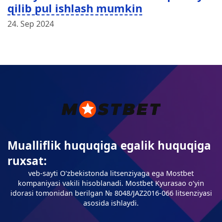
qilib pul ishlash mumkin
24. Sep 2024
Mualliflik huquqiga egalik huquqiga
ruxsat:
veb-sayti O'zbekistonda litsenziyaga ega Mostbet
kompaniyasi vakili hisoblanadi. Mostbet Kyurasao oʻyin
idorasi tomonidan berilgan № 8048/JAZ2016-066 litsenziyasi
asosida ishlaydi.