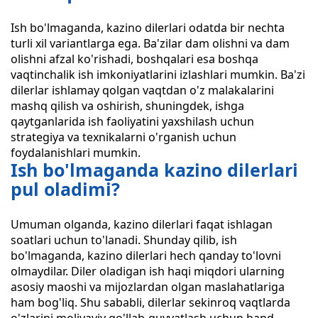
Ish bo'lmaganda, kazino dilerlari odatda bir nechta
turli xil variantlarga ega. Ba'zilar dam olishni va dam
olishni afzal ko'rishadi, boshqalari esa boshqa
vaqtinchalik ish imkoniyatlarini izlashlari mumkin. Ba'zi
dilerlar ishlamay qolgan vaqtdan o'z malakalarini
mashq qilish va oshirish, shuningdek, ishga
qaytganlarida ish faoliyatini yaxshilash uchun
strategiya va texnikalarni o'rganish uchun
foydalanishlari mumkin.
Ish bo'lmaganda kazino dilerlari
pul oladimi?
Umuman olganda, kazino dilerlari faqat ishlagan
soatlari uchun to'lanadi. Shunday qilib, ish
bo'lmaganda, kazino dilerlari hech qanday to'lovni
olmaydilar. Diler oladigan ish haqi miqdori ularning
asosiy maoshi va mijozlardan olgan maslahatlariga
ham bog'liq. Shu sababli, dilerlar sekinroq vaqtlarda