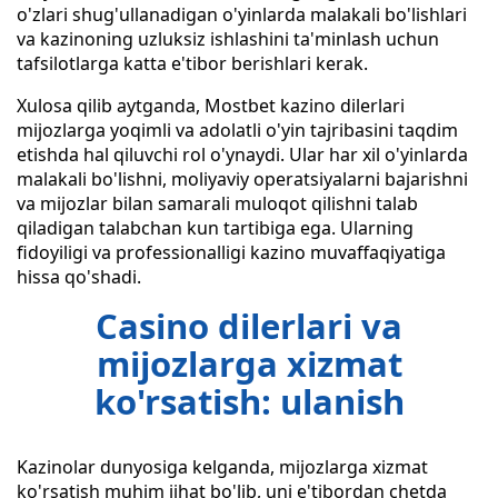
o'zlari shug'ullanadigan o'yinlarda malakali bo'lishlari
va kazinoning uzluksiz ishlashini ta'minlash uchun
tafsilotlarga katta e'tibor berishlari kerak.
Xulosa qilib aytganda, Mostbet kazino dilerlari
mijozlarga yoqimli va adolatli o'yin tajribasini taqdim
etishda hal qiluvchi rol o'ynaydi. Ular har xil o'yinlarda
malakali bo'lishni, moliyaviy operatsiyalarni bajarishni
va mijozlar bilan samarali muloqot qilishni talab
qiladigan talabchan kun tartibiga ega. Ularning
fidoyiligi va professionalligi kazino muvaffaqiyatiga
hissa qo'shadi.
Casino dilerlari va
mijozlarga xizmat
ko'rsatish: ulanish
Kazinolar dunyosiga kelganda, mijozlarga xizmat
ko'rsatish muhim jihat bo'lib, uni e'tibordan chetda