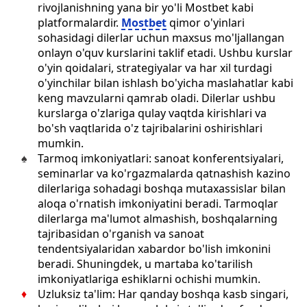
rivojlanishning yana bir yo'li Mostbet kabi
platformalardir.
Mostbet
qimor o'yinlari
sohasidagi dilerlar uchun maxsus mo'ljallangan
onlayn o'quv kurslarini taklif etadi. Ushbu kurslar
o'yin qoidalari, strategiyalar va har xil turdagi
o'yinchilar bilan ishlash bo'yicha maslahatlar kabi
keng mavzularni qamrab oladi. Dilerlar ushbu
kurslarga o'zlariga qulay vaqtda kirishlari va
bo'sh vaqtlarida o'z tajribalarini oshirishlari
mumkin.
Tarmoq imkoniyatlari: sanoat konferentsiyalari,
seminarlar va ko'rgazmalarda qatnashish kazino
dilerlariga sohadagi boshqa mutaxassislar bilan
aloqa o'rnatish imkoniyatini beradi. Tarmoqlar
dilerlarga ma'lumot almashish, boshqalarning
tajribasidan o'rganish va sanoat
tendentsiyalaridan xabardor bo'lish imkonini
beradi. Shuningdek, u martaba ko'tarilish
imkoniyatlariga eshiklarni ochishi mumkin.
Uzluksiz ta'lim: Har qanday boshqa kasb singari,