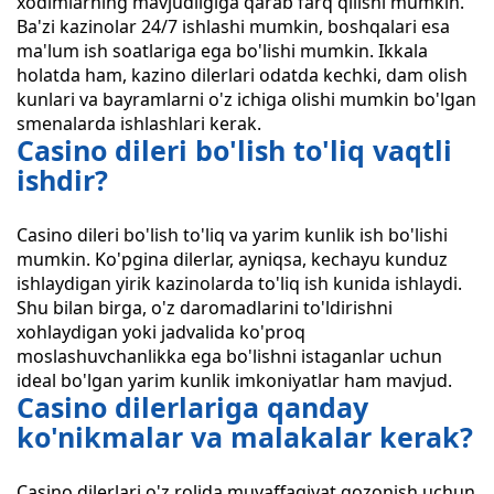
xodimlarning mavjudligiga qarab farq qilishi mumkin.
Ba'zi kazinolar 24/7 ishlashi mumkin, boshqalari esa
ma'lum ish soatlariga ega bo'lishi mumkin. Ikkala
holatda ham, kazino dilerlari odatda kechki, dam olish
kunlari va bayramlarni o'z ichiga olishi mumkin bo'lgan
smenalarda ishlashlari kerak.
Casino dileri bo'lish to'liq vaqtli
ishdir?
Casino dileri bo'lish to'liq va yarim kunlik ish bo'lishi
mumkin. Ko'pgina dilerlar, ayniqsa, kechayu kunduz
ishlaydigan yirik kazinolarda to'liq ish kunida ishlaydi.
Shu bilan birga, o'z daromadlarini to'ldirishni
xohlaydigan yoki jadvalida ko'proq
moslashuvchanlikka ega bo'lishni istaganlar uchun
ideal bo'lgan yarim kunlik imkoniyatlar ham mavjud.
Casino dilerlariga qanday
ko'nikmalar va malakalar kerak?
Casino dilerlari o'z rolida muvaffaqiyat qozonish uchun