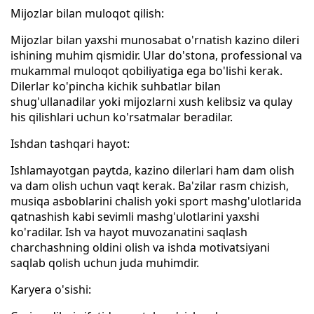
Mijozlar bilan muloqot qilish:
Mijozlar bilan yaxshi munosabat o'rnatish kazino dileri
ishining muhim qismidir. Ular do'stona, professional va
mukammal muloqot qobiliyatiga ega bo'lishi kerak.
Dilerlar ko'pincha kichik suhbatlar bilan
shug'ullanadilar yoki mijozlarni xush kelibsiz va qulay
his qilishlari uchun ko'rsatmalar beradilar.
Ishdan tashqari hayot:
Ishlamayotgan paytda, kazino dilerlari ham dam olish
va dam olish uchun vaqt kerak. Ba'zilar rasm chizish,
musiqa asboblarini chalish yoki sport mashg'ulotlarida
qatnashish kabi sevimli mashg'ulotlarini yaxshi
ko'radilar. Ish va hayot muvozanatini saqlash
charchashning oldini olish va ishda motivatsiyani
saqlab qolish uchun juda muhimdir.
Karyera o'sishi: