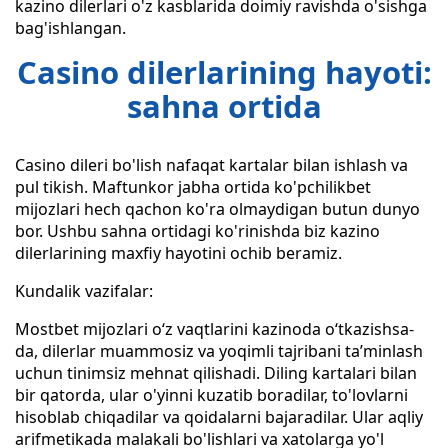
kazino dilerlari o'z kasblarida doimiy ravishda o'sishga
bag'ishlangan.
Casino dilerlarining hayoti:
sahna ortida
Casino dileri bo'lish nafaqat kartalar bilan ishlash va
pul tikish. Maftunkor jabha ortida ko'pchilikbet
mijozlari hech qachon ko'ra olmaydigan butun dunyo
bor. Ushbu sahna ortidagi ko'rinishda biz kazino
dilerlarining maxfiy hayotini ochib beramiz.
Kundalik vazifalar:
Mostbet mijozlari oʻz vaqtlarini kazinoda oʻtkazishsa-
da, dilerlar muammosiz va yoqimli tajribani taʼminlash
uchun tinimsiz mehnat qilishadi. Diling kartalari bilan
bir qatorda, ular o'yinni kuzatib boradilar, to'lovlarni
hisoblab chiqadilar va qoidalarni bajaradilar. Ular aqliy
arifmetikada malakali bo'lishlari va xatolarga yo'l