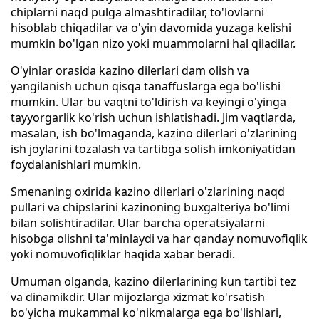
chiplarni naqd pulga almashtiradilar, to'lovlarni
hisoblab chiqadilar va o'yin davomida yuzaga kelishi
mumkin bo'lgan nizo yoki muammolarni hal qiladilar.
O'yinlar orasida kazino dilerlari dam olish va
yangilanish uchun qisqa tanaffuslarga ega bo'lishi
mumkin. Ular bu vaqtni to'ldirish va keyingi o'yinga
tayyorgarlik ko'rish uchun ishlatishadi. Jim vaqtlarda,
masalan, ish bo'lmaganda, kazino dilerlari o'zlarining
ish joylarini tozalash va tartibga solish imkoniyatidan
foydalanishlari mumkin.
Smenaning oxirida kazino dilerlari o'zlarining naqd
pullari va chipslarini kazinoning buxgalteriya bo'limi
bilan solishtiradilar. Ular barcha operatsiyalarni
hisobga olishni ta'minlaydi va har qanday nomuvofiqlik
yoki nomuvofiqliklar haqida xabar beradi.
Umuman olganda, kazino dilerlarining kun tartibi tez
va dinamikdir. Ular mijozlarga xizmat ko'rsatish
bo'yicha mukammal ko'nikmalarga ega bo'lishlari,