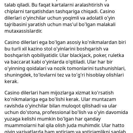
talab qiladi. Bu faqat kartalarni aralashtirish va
chiplarni tarqatishdan tashqariga chiqadi. Casino
dilerlari o'yinchilar uchun yoqimli va adolatli o'yin
tajribasini yaratish uchun mas'ul bo'lgan malakali
mutaxassislardir.
Casino dilerlari ega bo'lgan asosiy ko'nikmalardan biri
bu turli xil kazino stol o'yinlarini boshqarish va
boshqarish qobiliyatidir. Ular blackjack, poker, ruletka
va baccarat kabi o'yinlarda o'qitiladi. Ular har bir
o'yinning qoidalari va nozik tomonlarini tushunishlari,
shuningdek, to'lovlarni tez va to'g'ri hisoblay olishlari
kerak.
Casino dilerlari ham mijozlarga xizmat ko'rsatish
ko'nikmalariga ega bo'lishi kerak. Ular muntazam
ravishda o'yinchilar bilan muloqot qilishadi va ular
uchun do'stona, professional bo'lish va o'yin davomida
yuzaga kelishi mumkin bo'lgan har qanday
muammolarni hal qila olish juda muhimdir. Ular hatto
qiyin vaziyatlarda ham xotirjam va xotirjamlikni saqlab