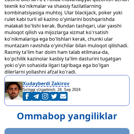
texnik ko'nikmalar va shaxsiy fazilatlarning
kombinatsiyasiga muhtoj. Ular blackjack, poker yoki
rulet kabi turli xil kazino o'yinlarini boshqarishda
malakali bo'lishi kerak. Bundan tashqari, ular yaxshi
muloqot qilish va mijozlarga xizmat ko'rsatish
ko'nikmalariga ega bo'lishlari kerak, chunki ular
muntazam ravishda o'yinchilar bilan muloqot qilishadi.
Rasmiy ta'lim har doim ham talab etilmasa-da,
ko'pchilik kazinolar kasbiy ta'lim dasturini tugatgan
yoki o'yin sohasida ilgari tajribaga ega bo'lgan
dilerlarni yollashni afzal ko'radi.
Xudayberdi Zakirov
So'nggi o'zgartirish:
24. Sep 2024
Ommabop yangiliklar