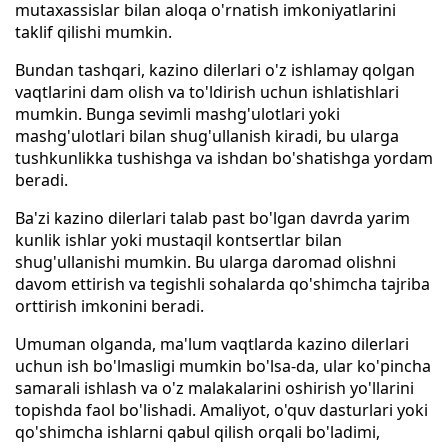
mutaxassislar bilan aloqa o'rnatish imkoniyatlarini
taklif qilishi mumkin.
Bundan tashqari, kazino dilerlari o'z ishlamay qolgan
vaqtlarini dam olish va to'ldirish uchun ishlatishlari
mumkin. Bunga sevimli mashg'ulotlari yoki
mashg'ulotlari bilan shug'ullanish kiradi, bu ularga
tushkunlikka tushishga va ishdan bo'shatishga yordam
beradi.
Ba'zi kazino dilerlari talab past bo'lgan davrda yarim
kunlik ishlar yoki mustaqil kontsertlar bilan
shug'ullanishi mumkin. Bu ularga daromad olishni
davom ettirish va tegishli sohalarda qo'shimcha tajriba
orttirish imkonini beradi.
Umuman olganda, ma'lum vaqtlarda kazino dilerlari
uchun ish bo'lmasligi mumkin bo'lsa-da, ular ko'pincha
samarali ishlash va o'z malakalarini oshirish yo'llarini
topishda faol bo'lishadi. Amaliyot, o'quv dasturlari yoki
qo'shimcha ishlarni qabul qilish orqali bo'ladimi,