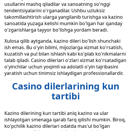
usullarini mashq qiladilar va sanoatning so'nggi
tendentsiyalarini o'rganadilar. Ushbu uzluksiz
takomillashtirish ularga yangilanib turishga va kazino
sanoatida yuzaga kelishi mumkin bo'lgan har qanday
o'zgarishlarga tayyor bo'lishga yordam beradi.
Xulosa qilib aytganda, kazino dileri bo'lish shunchaki
ish emas. Bu o'yin bilimi, mijozlarga xizmat ko'rsatish,
kuzatish va pul bilan ishlash kabi ko'plab ko'nikmalarni
talab qiladi. Casino dilerlari o'zlari xizmat ko'rsatadigan
o'yinchilar uchun yoqimli va adolatli o'yin tajribasini
yaratish uchun tinimsiz ishlaydigan professionallardir.
Casino dilerlarining kun
tartibi
Kazino dilerining kun tartibi aniq kazino va ular
ishlayotgan smenaga qarab farq qilishi mumkin. Biroq,
ko'pchilik kazino dilerlari odatda mas'ul bo'lgan