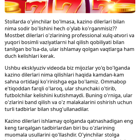
Stollarda o'yinchilar bo'lmasa, kazino dilerlari bilan
nima sodir bo'lishini hech o'ylab ko'rganmisiz??
Mostbet dilerlari o'zlarining professional xulq-atvori va
yuqori bosimli vaziyatlarni hal qilish qobiliyati bilan
tanilgan bo'lsa-da, ular ishlamay qolgan vaqtlarga ham
duch kelishlari kerak.
Ushbu eksklyuziv videoda biz mijozlar yo'q bo'lganda
kazino dilerlari nima qilishlari haqida kamdan-kam
sahna ortidagi ko'rinishga ega bo'lamiz. Ommabop
e'tiqoddan farqli o'laroq, ular shunchaki o'tirib,
futbolchilar kelishini kutishmaydi. Buning o'rniga, ular
o'zlarini band qilish va o'z malakalarini oshirish uchun
turli tadbirlar bilan shug'ullanadilar.
Kazino dilerlari ishlamay qolganda qatnashadigan eng
keng tarqalgan tadbirlardan biri bu o'zlarining
muomala usullarini qo'llashdir. O'yinchilar stolga