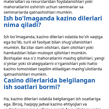
materiallari va resurslaridan foydalanishlari yoki
mahoratlarini oshirish uchun seminarlar va
seminarlarda qatnashishlari mumkin.
Ish bo'lmaganda kazino dilerlari
nima qiladi?
Ish bo'lmaganda, kazino dilerlari odatda bo'sh vaqtga
ega bo'lib, turli xil faoliyat bilan shug'ullanishlari
mumkin. Ba'zilar dam olishlari, dam olishlari yoki
hamkasblari bilan muloqot qilishlari mumkin.
Boshqalar esa o'z mahoratlarini mashq qilishlari, yangi
o'yinlar yoki strategiyalarni o'rganishlari yoki hatto
kazino tomonidan taqdim etiladigan mashg'ulotlarda
qatnashishlari mumkin.
Casino dilerlarida belgilangan
ish soatlari bormi?
Ha, kazino dilerlari odatda belgilangan ish soatlariga
ega. Biroq, haqiqiy jadval kazino ehtiyojlari va