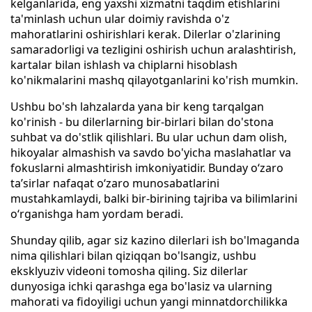
kelganlarida, eng yaxshi xizmatni taqdim etishlarini
ta'minlash uchun ular doimiy ravishda o'z
mahoratlarini oshirishlari kerak. Dilerlar o'zlarining
samaradorligi va tezligini oshirish uchun aralashtirish,
kartalar bilan ishlash va chiplarni hisoblash
ko'nikmalarini mashq qilayotganlarini ko'rish mumkin.
Ushbu bo'sh lahzalarda yana bir keng tarqalgan
ko'rinish - bu dilerlarning bir-birlari bilan do'stona
suhbat va do'stlik qilishlari. Bu ular uchun dam olish,
hikoyalar almashish va savdo bo'yicha maslahatlar va
fokuslarni almashtirish imkoniyatidir. Bunday o‘zaro
ta’sirlar nafaqat o‘zaro munosabatlarini
mustahkamlaydi, balki bir-birining tajriba va bilimlarini
o‘rganishga ham yordam beradi.
Shunday qilib, agar siz kazino dilerlari ish bo'lmaganda
nima qilishlari bilan qiziqqan bo'lsangiz, ushbu
eksklyuziv videoni tomosha qiling. Siz dilerlar
dunyosiga ichki qarashga ega bo'lasiz va ularning
mahorati va fidoyiligi uchun yangi minnatdorchilikka