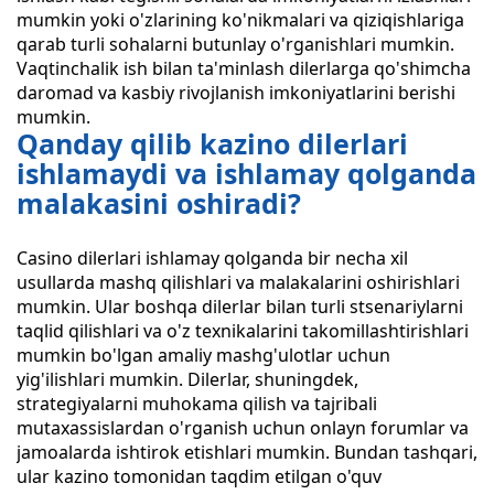
mumkin yoki o'zlarining ko'nikmalari va qiziqishlariga
qarab turli sohalarni butunlay o'rganishlari mumkin.
Vaqtinchalik ish bilan ta'minlash dilerlarga qo'shimcha
daromad va kasbiy rivojlanish imkoniyatlarini berishi
mumkin.
Qanday qilib kazino dilerlari
ishlamaydi va ishlamay qolganda
malakasini oshiradi?
Casino dilerlari ishlamay qolganda bir necha xil
usullarda mashq qilishlari va malakalarini oshirishlari
mumkin. Ular boshqa dilerlar bilan turli stsenariylarni
taqlid qilishlari va o'z texnikalarini takomillashtirishlari
mumkin bo'lgan amaliy mashg'ulotlar uchun
yig'ilishlari mumkin. Dilerlar, shuningdek,
strategiyalarni muhokama qilish va tajribali
mutaxassislardan o'rganish uchun onlayn forumlar va
jamoalarda ishtirok etishlari mumkin. Bundan tashqari,
ular kazino tomonidan taqdim etilgan o'quv