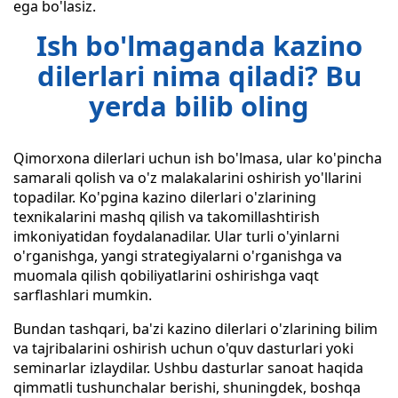
ega bo'lasiz.
Ish bo'lmaganda kazino
dilerlari nima qiladi? Bu
yerda bilib oling
Qimorxona dilerlari uchun ish bo'lmasa, ular ko'pincha
samarali qolish va o'z malakalarini oshirish yo'llarini
topadilar. Ko'pgina kazino dilerlari o'zlarining
texnikalarini mashq qilish va takomillashtirish
imkoniyatidan foydalanadilar. Ular turli o'yinlarni
o'rganishga, yangi strategiyalarni o'rganishga va
muomala qilish qobiliyatlarini oshirishga vaqt
sarflashlari mumkin.
Bundan tashqari, ba'zi kazino dilerlari o'zlarining bilim
va tajribalarini oshirish uchun o'quv dasturlari yoki
seminarlar izlaydilar. Ushbu dasturlar sanoat haqida
qimmatli tushunchalar berishi, shuningdek, boshqa