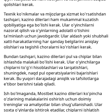
qolishlari kerak.
Texnik ko'nikmalar va mijozlarga xizmat ko'rsatishdan
tashqari, kazino dilerlari ham mukammal kuzatish
qobiliyatiga ega bo'lishi kerak. Ular o'yinchilarni
nazorat qilish va o'yinlarning adolatli o'tishini
ta'minlash uchun javobgardir. Ular aldash yoki shubhali
xatti-harakatlarning har qanday belgilarini aniqlay
olishlari va tegishli choralarni ko'rishlari kerak.
Bundan tashqari, kazino dilerlari pul va chiplar bilan
ishlashda malakali bo'lishi kerak. Ular o'yinchilarga
chiplarni to'g'ri hisoblashlari va tarqatishlari,
shuningdek, naqd pul operatsiyalarini bajarishlari
kerak. Bu yuqori darajadagi aniqlik va tafsilotlarga
e'tibor berishni talab qiladi.
Ish bo'lmaganda, Mostbet kazino dilerlari ko'pincha
o'zlarining malakalarini oshirish uchun doimiy
treninglar va amaliyotlar bilan shug'ullanishadi. Ular
soxta o'yinlarda ishtirok etadilar, chiplarni ishlatish