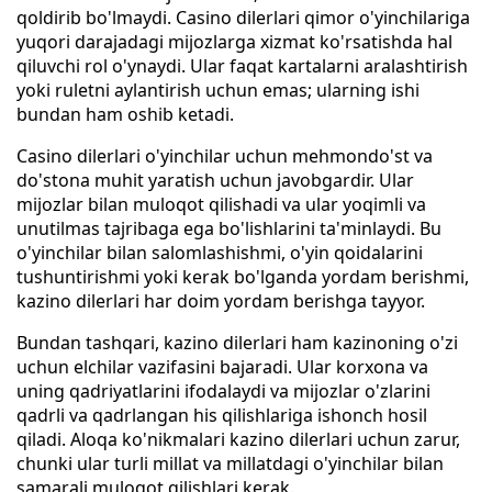
qoldirib bo'lmaydi. Casino dilerlari qimor o'yinchilariga
yuqori darajadagi mijozlarga xizmat ko'rsatishda hal
qiluvchi rol o'ynaydi. Ular faqat kartalarni aralashtirish
yoki ruletni aylantirish uchun emas; ularning ishi
bundan ham oshib ketadi.
Casino dilerlari o'yinchilar uchun mehmondo'st va
do'stona muhit yaratish uchun javobgardir. Ular
mijozlar bilan muloqot qilishadi va ular yoqimli va
unutilmas tajribaga ega bo'lishlarini ta'minlaydi. Bu
o'yinchilar bilan salomlashishmi, o'yin qoidalarini
tushuntirishmi yoki kerak bo'lganda yordam berishmi,
kazino dilerlari har doim yordam berishga tayyor.
Bundan tashqari, kazino dilerlari ham kazinoning o'zi
uchun elchilar vazifasini bajaradi. Ular korxona va
uning qadriyatlarini ifodalaydi va mijozlar o'zlarini
qadrli va qadrlangan his qilishlariga ishonch hosil
qiladi. Aloqa ko'nikmalari kazino dilerlari uchun zarur,
chunki ular turli millat va millatdagi o'yinchilar bilan
samarali muloqot qilishlari kerak.