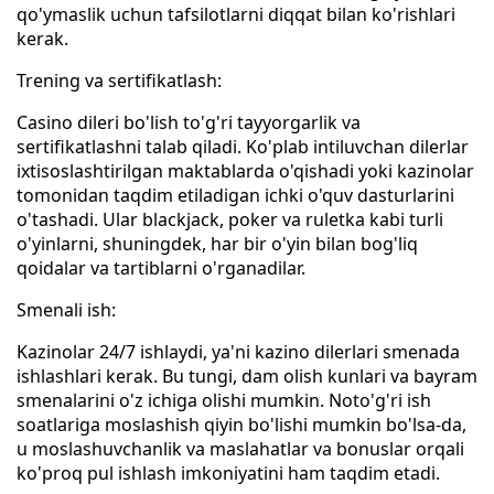
qo'ymaslik uchun tafsilotlarni diqqat bilan ko'rishlari
kerak.
Trening va sertifikatlash:
Casino dileri bo'lish to'g'ri tayyorgarlik va
sertifikatlashni talab qiladi. Ko'plab intiluvchan dilerlar
ixtisoslashtirilgan maktablarda o'qishadi yoki kazinolar
tomonidan taqdim etiladigan ichki o'quv dasturlarini
o'tashadi. Ular blackjack, poker va ruletka kabi turli
o'yinlarni, shuningdek, har bir o'yin bilan bog'liq
qoidalar va tartiblarni o'rganadilar.
Smenali ish:
Kazinolar 24/7 ishlaydi, ya'ni kazino dilerlari smenada
ishlashlari kerak. Bu tungi, dam olish kunlari va bayram
smenalarini o'z ichiga olishi mumkin. Noto'g'ri ish
soatlariga moslashish qiyin bo'lishi mumkin bo'lsa-da,
u moslashuvchanlik va maslahatlar va bonuslar orqali
ko'proq pul ishlash imkoniyatini ham taqdim etadi.