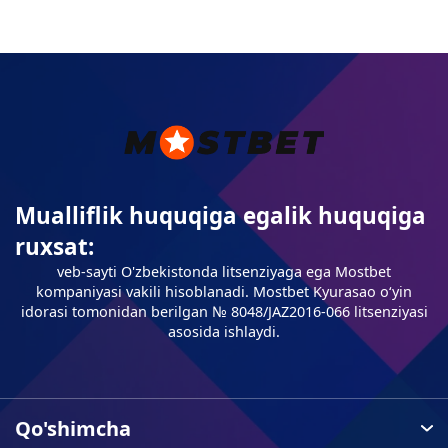
Mualliflik huquqiga egalik huquqiga
ruxsat:
veb-sayti O'zbekistonda litsenziyaga ega Mostbet
kompaniyasi vakili hisoblanadi. Mostbet Kyurasao oʻyin
idorasi tomonidan berilgan № 8048/JAZ2016-066 litsenziyasi
asosida ishlaydi.
Qo'shimcha