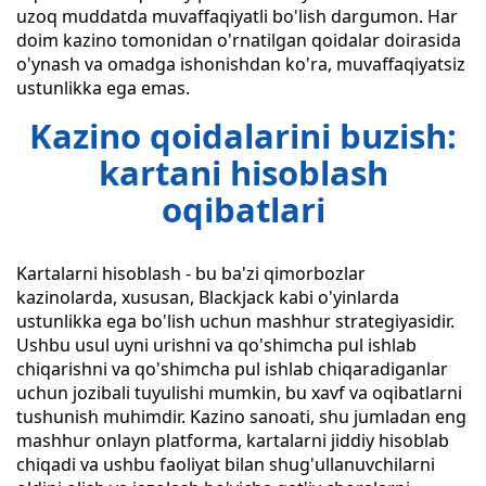
uzoq muddatda muvaffaqiyatli bo'lish dargumon. Har
doim kazino tomonidan o'rnatilgan qoidalar doirasida
o'ynash va omadga ishonishdan ko'ra, muvaffaqiyatsiz
ustunlikka ega emas.
Kazino qoidalarini buzish:
kartani hisoblash
oqibatlari
Kartalarni hisoblash - bu ba'zi qimorbozlar
kazinolarda, xususan, Blackjack kabi o'yinlarda
ustunlikka ega bo'lish uchun mashhur strategiyasidir.
Ushbu usul uyni urishni va qo'shimcha pul ishlab
chiqarishni va qo'shimcha pul ishlab chiqaradiganlar
uchun jozibali tuyulishi mumkin, bu xavf va oqibatlarni
tushunish muhimdir. Kazino sanoati, shu jumladan eng
mashhur onlayn platforma, kartalarni jiddiy hisoblab
chiqadi va ushbu faoliyat bilan shug'ullanuvchilarni