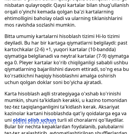
nisbatan qulayroqdir. Qaysi kartalar bilan shug'ullanish
orqali o'yinchi kemada qolgan ba'zi kartalarning
ehtimolligini baholay oladi va ularning tiklanishlarini
mos ravishda sozlashi mumkin.
Bitta umumiy kartalarni hisoblash tizimi Hi-lo tizimi
deyiladi. Bu har bir kartaga qiymatlarni belgilaydi: past
kartochkalar (2-6) +1, yuqori kartalar (10-bandda)
qiymatiga belgilanadi va neytral kartalar (7-9) qiymatga
ega 0. Pleyer kartalar ko'rib chiqilganligi sababli ushbu
qiymatlarning bajarilishini davom ettiradi, so'ng esa bu
ko'rsatkichni haqiqiy hisoblashni amalga oshirish
uchun qolgan doklar soni bo'yicha ajratadi.
Karta hisoblash aqlli strategiyaga o'xshab ko'rinishi
mumkin, shuni ta'kidlash kerakki, u kazino tomonidan
tez-tez taqiqlanganligini ta'kidlash kerak. Aksariyat
kazinolar kartani hisoblashda qat'iy qoidalarga ega va
uni
oldini olish uchun
turli xil choralarni qo'llaydilar.
Bular bir nechta kepaklardan foydalanib, palubalarni
tez-tez aralashtirib, avtomatlashtirilgan shufflerlardan