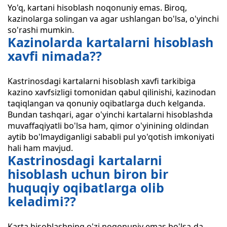
Yo'q, kartani hisoblash noqonuniy emas. Biroq,
kazinolarga solingan va agar ushlangan bo'lsa, o'yinchi
so'rashi mumkin.
Kazinolarda kartalarni hisoblash
xavfi nimada??
Kastrinosdagi kartalarni hisoblash xavfi tarkibiga
kazino xavfsizligi tomonidan qabul qilinishi, kazinodan
taqiqlangan va qonuniy oqibatlarga duch kelganda.
Bundan tashqari, agar o'yinchi kartalarni hisoblashda
muvaffaqiyatli bo'lsa ham, qimor o'yinining oldindan
aytib bo'lmaydiganligi sababli pul yo'qotish imkoniyati
hali ham mavjud.
Kastrinosdagi kartalarni
hisoblash uchun biron bir
huquqiy oqibatlarga olib
keladimi??
Karta hisoblashning o'zi noqonuniy emas bo'lsa-da,