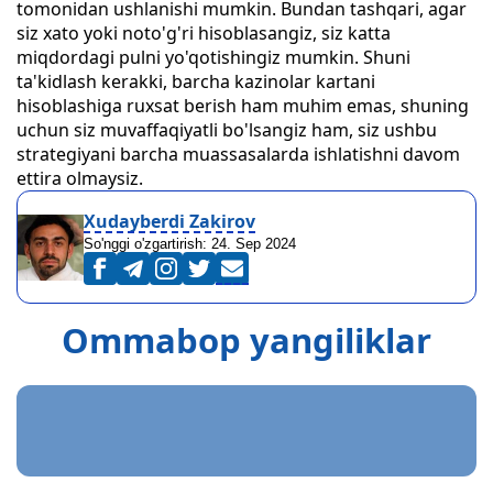
tomonidan ushlanishi mumkin. Bundan tashqari, agar
siz xato yoki noto'g'ri hisoblasangiz, siz katta
miqdordagi pulni yo'qotishingiz mumkin. Shuni
ta'kidlash kerakki, barcha kazinolar kartani
hisoblashiga ruxsat berish ham muhim emas, shuning
uchun siz muvaffaqiyatli bo'lsangiz ham, siz ushbu
strategiyani barcha muassasalarda ishlatishni davom
ettira olmaysiz.
Xudayberdi Zakirov
So'nggi o'zgartirish:
24. Sep 2024
Ommabop yangiliklar