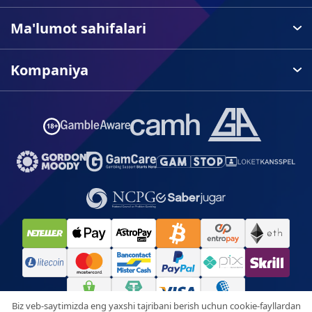
Ma'lumot sahifalari
Kompaniya
Biz veb-saytimizda eng yaxshi tajribani berish uchun cookie-fayllardan