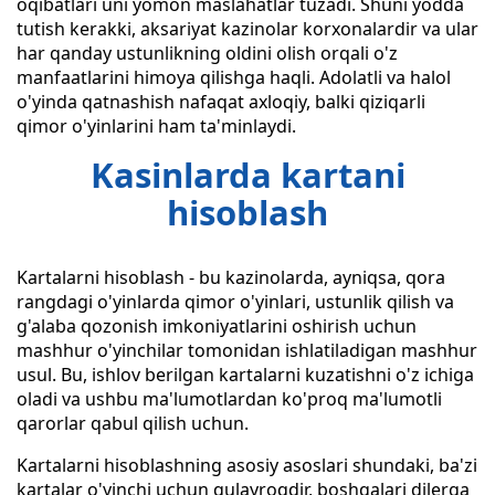
oqibatlari uni yomon maslahatlar tuzadi. Shuni yodda
tutish kerakki, aksariyat kazinolar korxonalardir va ular
har qanday ustunlikning oldini olish orqali o'z
manfaatlarini himoya qilishga haqli. Adolatli va halol
o'yinda qatnashish nafaqat axloqiy, balki qiziqarli
qimor o'yinlarini ham ta'minlaydi.
Kasinlarda kartani
hisoblash
Kartalarni hisoblash - bu kazinolarda, ayniqsa, qora
rangdagi o'yinlarda qimor o'yinlari, ustunlik qilish va
g'alaba qozonish imkoniyatlarini oshirish uchun
mashhur o'yinchilar tomonidan ishlatiladigan mashhur
usul. Bu, ishlov berilgan kartalarni kuzatishni o'z ichiga
oladi va ushbu ma'lumotlardan ko'proq ma'lumotli
qarorlar qabul qilish uchun.
Kartalarni hisoblashning asosiy asoslari shundaki, ba'zi
kartalar o'yinchi uchun qulayroqdir, boshqalari dilerga