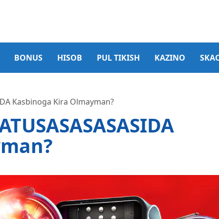
BONUS
HISOB
PUL TIKISH
KAZINO
SKA
A Kasbinoga Kira Olmayman?
ATUSASASASASIDA
yman?