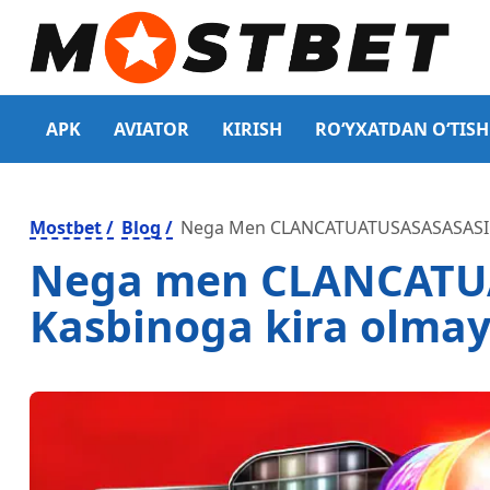
APK
AVIATOR
KIRISH
RO‘YXATDAN O‘TISH
Mostbet
/
Blog
/
Nega Men CLANCATUATUSASASASASID
Nega men CLANCATU
Kasbinoga kira olma