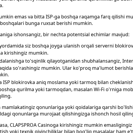
a.
 mumkin emas va bitta ISP-ga boshqa raqamga farq qilishi mu
, boshqalari bunga ruxsat berishi mumkin.
aniga ishonsangiz, bir nechta potentsial echimlar mavjud:
yordamida siz boshqa joyga ulanish orqali serverni blokiro
a kirishingiz mumkin.
ydalanishga to'sqinlik qilayotganidan shubhalansangiz, Inte
haqida so'rashingiz mumkin. Ular ko'proq ma'lumot berishlar
mkin.
da ISP blokirovka aniq moslama yoki tarmoq bilan cheklanis
oshqa qurilma yoki tarmoqdan, masalan Wi-Fi o'rniga mob
iling.
sh mamlakatingiz qonunlariga yoki qoidalariga qarshi bo'lis
dagi qonunlarga murojaat qilishingizga ishonch hosil qilin
lamasa, CLAPSPROA Casinoga kirishingiz mumkin emasligingi
ish yoki texnik qiyinchiliklar bilan bog'liq masalalar ham e'