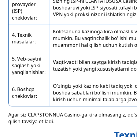
Sizning ISP-ni CLANTATUSUSA Casino
provayder
boshqaruvi yoki ISP siyosati tufayli
(ISP)
VPN yoki proksi-nizoni ishlatishingi
cheklovlar:
Kolitsanuna kazinoga kira olmaslik v
4. Texnik
mumkin. Bu vaqtinchalik bo'lishi mu
masalalar:
muammoni hal qilish uchun kutish or
5. Veb-saytni
Vaqti-vaqti bilan saytga kirish taqiq
saqlash yoki
tuzatish yoki yangi xususiyatlarni q
yangilanishlar:
O'zingiz yoki kazino kabi taqiq yoki o
6. Boshqa
boshqa sabablari bo'lishi mumkin. B
cheklovlar:
kirish uchun minimal talablarga ja
Agar siz CLAPSTONNUA Casino-ga kira olmasangiz, qo's
qilish tavsiya etiladi.
Texn