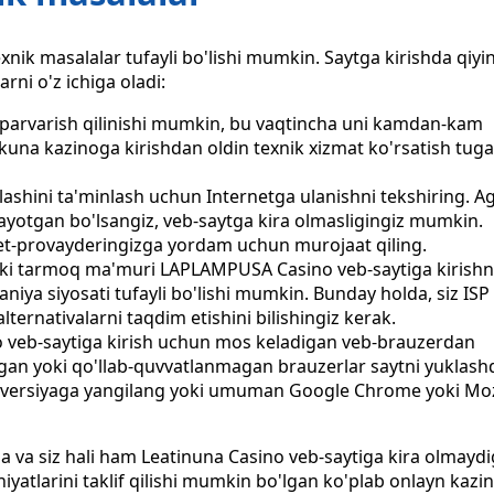
nik masalalar tufayli bo'lishi mumkin. Saytga kirishda qiyin
rni o'z ichiga oladi:
r parvarish qilinishi mumkin, bu vaqtincha uni kamdan-kam
rkuna kazinoga kirishdan oldin texnik xizmat ko'rsatish tu
ashini ta'minlash uchun Internetga ulanishni tekshiring. Ag
yotgan bo'lsangiz, veb-saytga kira olmasligingiz mumkin.
et-provayderingizga yordam uchun murojaat qiling.
 yoki tarmoq ma'muri LAPLAMPUSA Casino veb-saytiga kirishn
iya siyosati tufayli bo'lishi mumkin. Bunday holda, siz ISP
ernativalarni taqdim etishini bilishingiz kerak.
veb-saytiga kirish uchun mos keladigan veb-brauzerdan
rgan yoki qo'llab-quvvatlanmagan brauzerlar saytni yuklash
gi versiyaga yangilang yoki umuman Google Chrome yoki Mozi
a va siz hali ham Leatinuna Casino veb-saytiga kira olmayd
niyatlarini taklif qilishi mumkin bo'lgan ko'plab onlayn kazi