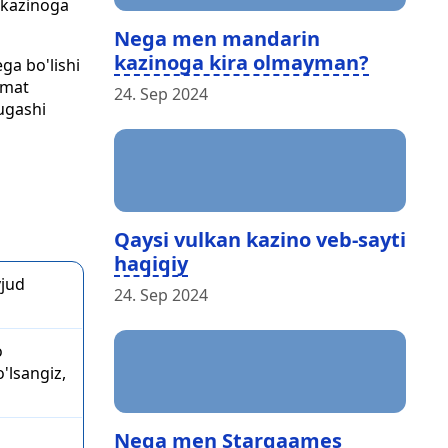
a kazinoga
Nega men mandarin
kazinoga kira olmayman?
ga bo'lishi
zmat
24. Sep 2024
tugashi
Qaysi vulkan kazino veb-sayti
haqiqiy
vjud
24. Sep 2024
o
o'lsangiz,
Nega men Stargaames