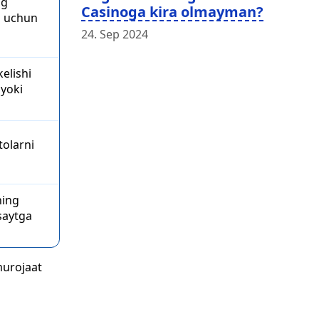
ng
Casinoga kira olmayman?
sh uchun
24. Sep 2024
elishi
 yoki
tolarni
ning
saytga
murojaat