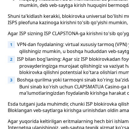
mumkin, deb veb-saytga kirish huquqini bermoqd
Shuni ta'kidlash kerakki, blokirovka universal bo'lishi
ISPS pleofuna kazinoga kirishni to'sib qo'yishi mumkin
Agar ISP sizning ISP CLAPSTONA-ga kirishni to'sib qo'yg
VPN-dan foydalaning: virtual xususiy tarmoq (VPN) 
qilishingiz mumkin, u boshqa hududdan veb-saytg
ISP bilan bog'laning: Agar siz ISP blokirovkadan fo
provayderingizga murojaat qilishingiz va vaziyat 
blokirovka qilishni potentsial ko'tara olishlari mu
Boshqa qurilma yoki tarmoqni sinab ko'ring: ba'zi
Buni sinab ko'rish uchun CLAPSMATUA Casino-ga b
ma'lumotlaringizdan foydalanib kirishga harakat q
Esda tutgani juda muhimdir, chunki ISP blokirovka qili
Bloklangan veb-saytlarga kirishga urinishdan oldin amal
Agar yuqorida keltirilgan eritmalarning hech biri ish
Internetga ulanishingiz, veb-saytga texnik xizmat ko'rsat