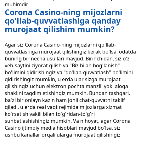
muhimdir.
Corona Casino-ning mijozlarni
qo'llab-quvvatlashiga qanday
murojaat qilishim mumkin?
Agar siz Corona Casino-ning mijozlarni qo'llab-
quvvatlashiga murojaat qilishingiz kerak bo'lsa, odatda
buning bir necha usullari mavjud. Birinchidan, siz o'z
veb-saytini ziyorat qilish va "Biz bilan bog'lanish"
bo'limini qidirishingiz va "qo'llab-quvvatlash" bo'limini
qidirishingiz mumkin, u erda ular sizga murojaat
qilishingiz uchun elektron pochta manzili yoki aloqa
shaklini taqdim etishingiz mumkin. Bundan tashqari,
ba'zi bir onlayn kazin ham jonli chat-quvvatni taklif
qiladi, u erda real vaqt rejimida mijozlarga xizmat
ko'rsatish vakili bilan to'g'ridan-to'g'ri
suhbatlashishingiz mumkin. Va nihoyat, agar Corona
Casino ijtimoiy media hisoblari mavjud bo'lsa, siz
ushbu kanallar orqali ularga murojaat qilishingiz