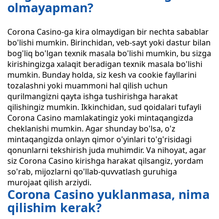
olmayapman?
Corona Casino-ga kira olmaydigan bir nechta sabablar
bo'lishi mumkin. Birinchidan, veb-sayt yoki dastur bilan
bog'liq bo'lgan texnik masala bo'lishi mumkin, bu sizga
kirishingizga xalaqit beradigan texnik masala bo'lishi
mumkin. Bunday holda, siz kesh va cookie fayllarini
tozalashni yoki muammoni hal qilish uchun
qurilmangizni qayta ishga tushirishga harakat
qilishingiz mumkin. Ikkinchidan, sud qoidalari tufayli
Corona Casino mamlakatingiz yoki mintaqangizda
cheklanishi mumkin. Agar shunday bo'lsa, o'z
mintaqangizda onlayn qimor o'yinlari to'g'risidagi
qonunlarni tekshirish juda muhimdir. Va nihoyat, agar
siz Corona Casino kirishga harakat qilsangiz, yordam
so'rab, mijozlarni qo'llab-quvvatlash guruhiga
murojaat qilish arziydi.
Corona Casino yuklanmasa, nima
qilishim kerak?