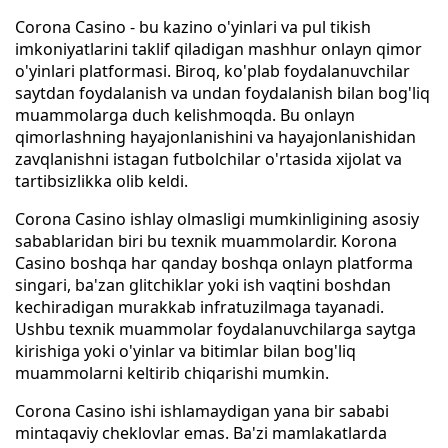
Corona Casino - bu kazino o'yinlari va pul tikish
imkoniyatlarini taklif qiladigan mashhur onlayn qimor
o'yinlari platformasi. Biroq, ko'plab foydalanuvchilar
saytdan foydalanish va undan foydalanish bilan bog'liq
muammolarga duch kelishmoqda. Bu onlayn
qimorlashning hayajonlanishini va hayajonlanishidan
zavqlanishni istagan futbolchilar o'rtasida xijolat va
tartibsizlikka olib keldi.
Corona Casino ishlay olmasligi mumkinligining asosiy
sabablaridan biri bu texnik muammolardir. Korona
Casino boshqa har qanday boshqa onlayn platforma
singari, ba'zan glitchiklar yoki ish vaqtini boshdan
kechiradigan murakkab infratuzilmaga tayanadi.
Ushbu texnik muammolar foydalanuvchilarga saytga
kirishiga yoki o'yinlar va bitimlar bilan bog'liq
muammolarni keltirib chiqarishi mumkin.
Corona Casino ishi ishlamaydigan yana bir sababi
mintaqaviy cheklovlar emas. Ba'zi mamlakatlarda