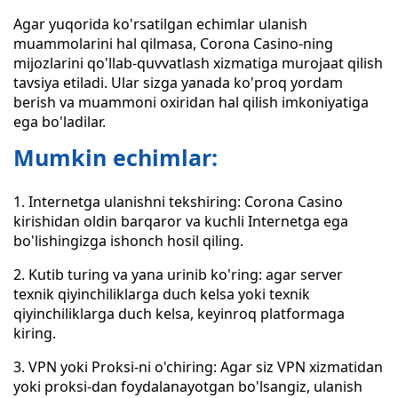
Agar yuqorida ko'rsatilgan echimlar ulanish
muammolarini hal qilmasa, Corona Casino-ning
mijozlarini qo'llab-quvvatlash xizmatiga murojaat qilish
tavsiya etiladi. Ular sizga yanada ko'proq yordam
berish va muammoni oxiridan hal qilish imkoniyatiga
ega bo'ladilar.
Mumkin echimlar:
1. Internetga ulanishni tekshiring: Corona Casino
kirishidan oldin barqaror va kuchli Internetga ega
bo'lishingizga ishonch hosil qiling.
2. Kutib turing va yana urinib ko'ring: agar server
texnik qiyinchiliklarga duch kelsa yoki texnik
qiyinchiliklarga duch kelsa, keyinroq platformaga
kiring.
3. VPN yoki Proksi-ni o'chiring: Agar siz VPN xizmatidan
yoki proksi-dan foydalanayotgan bo'lsangiz, ulanish