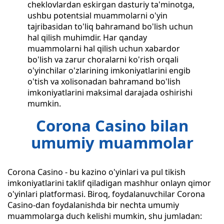
cheklovlardan eskirgan dasturiy ta'minotga,
ushbu potentsial muammolarni o'yin
tajribasidan to'liq bahramand bo'lish uchun
hal qilish muhimdir. Har qanday
muammolarni hal qilish uchun xabardor
bo'lish va zarur choralarni ko'rish orqali
o'yinchilar o'zlarining imkoniyatlarini engib
o'tish va xolisonadan bahramand bo'lish
imkoniyatlarini maksimal darajada oshirishi
mumkin.
Corona Casino bilan
umumiy muammolar
Corona Casino - bu kazino o'yinlari va pul tikish
imkoniyatlarini taklif qiladigan mashhur onlayn qimor
o'yinlari platformasi. Biroq, foydalanuvchilar Corona
Casino-dan foydalanishda bir nechta umumiy
muammolarga duch kelishi mumkin, shu jumladan: