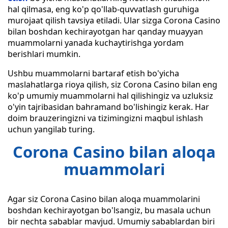
hal qilmasa, eng ko'p qo'llab-quvvatlash guruhiga
murojaat qilish tavsiya etiladi. Ular sizga Corona Casino
bilan boshdan kechirayotgan har qanday muayyan
muammolarni yanada kuchaytirishga yordam
berishlari mumkin.
Ushbu muammolarni bartaraf etish bo'yicha
maslahatlarga rioya qilish, siz Corona Casino bilan eng
ko'p umumiy muammolarni hal qilishingiz va uzluksiz
o'yin tajribasidan bahramand bo'lishingiz kerak. Har
doim brauzeringizni va tizimingizni maqbul ishlash
uchun yangilab turing.
Corona Casino bilan aloqa
muammolari
Agar siz Corona Casino bilan aloqa muammolarini
boshdan kechirayotgan bo'lsangiz, bu masala uchun
bir nechta sabablar mavjud. Umumiy sabablardan biri