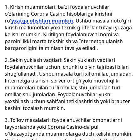
1. Kirish muammolari: ba'zi foydalanuvchilar
o'zlarining Corona Casino hisoblariga kirishni
ro'
yxatga olishlari mumkin
. Ushbu masala noto'g'ri
kirish ma'lumotlari yoki texnik gidterlar tufayli yuzaga
kelishi mumkin. Kiritilgan foydalanuvchi nomi va
parolni ikki marta tekshirish va Internetga ulanish
barqarorligini ta'minlash tavsiya etiladi.
2. Sekin yuklash vaqtlari: Sekin yuklash vaqtlari
foydalanuvchilar uchun, chunki u o'yin tajribasi bilan
shug'ullanadi. Ushbu masala turli xil omillar, jumladan,
Internetga ulanish, server ortig'i yoki muvofiqlik
muammolari bilan turli omillar, shu jumladan turli
omillar, shu jumladan. Foydalanuvchilar yukni
yaxshilash uchun sahifani tetiklashtirish yoki brauzer
keshini tozalash mumkin.
3. To'lov masalalari: foydalanuvchilar omonatlarni
tayyorlashda yoki Corona Casino-da pul
o'tkazayotganda muammolarga duch kelishi mumkin.