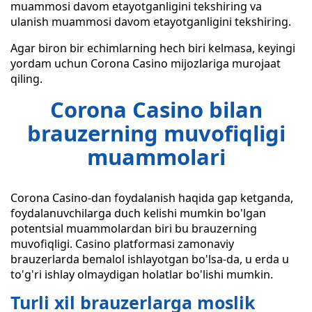
muammosi davom etayotganligini tekshiring va
ulanish muammosi davom etayotganligini tekshiring.
Agar biron bir echimlarning hech biri kelmasa, keyingi
yordam uchun Corona Casino mijozlariga murojaat
qiling.
Corona Casino bilan
brauzerning muvofiqligi
muammolari
Corona Casino-dan foydalanish haqida gap ketganda,
foydalanuvchilarga duch kelishi mumkin bo'lgan
potentsial muammolardan biri bu brauzerning
muvofiqligi. Casino platformasi zamonaviy
brauzerlarda bemalol ishlayotgan bo'lsa-da, u erda u
to'g'ri ishlay olmaydigan holatlar bo'lishi mumkin.
Turli xil brauzerlarga moslik