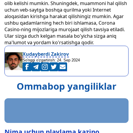
olib kelishi mumkin. Shuningdek, muammoni hal qilish
uchun veb-saytga boshqa qurilma yoki Internet
aloqasidan kirishga harakat qilishingiz mumkin. Agar
ushbu qadamlarning hech biri ishlamasa, Corona
Casino-ning mijozlariga murojaat qilish tavsiya etiladi.
Ular sizga duch kelgan masala bo'yicha sizga aniq
ma'lumot va yordam ko'rsatishga qodir.
Xudayberdi Zakirov
So'nggi o'zgartirish:
24. Sep 2024
Ommabop yangiliklar
Nima uchun playlama kazino