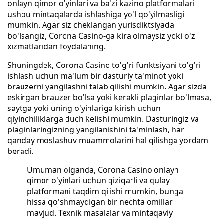
onlayn qimor o'yinlari va ba'zi kazino platformalari
ushbu mintaqalarda ishlashiga yo'l qo'yilmasligi
mumkin. Agar siz cheklangan yurisdiktsiyada
bo'lsangiz, Corona Casino-ga kira olmaysiz yoki o'z
xizmatlaridan foydalaning.
Shuningdek, Corona Casino to'g'ri funktsiyani to'g'ri
ishlash uchun ma'lum bir dasturiy ta'minot yoki
brauzerni yangilashni talab qilishi mumkin. Agar sizda
eskirgan brauzer bo'lsa yoki kerakli plaginlar bo'lmasa,
saytga yoki uning o'yinlariga kirish uchun
qiyinchiliklarga duch kelishi mumkin. Dasturingiz va
plaginlaringizning yangilanishini ta'minlash, har
qanday moslashuv muammolarini hal qilishga yordam
beradi.
Umuman olganda, Corona Casino onlayn
qimor o'yinlari uchun qiziqarli va qulay
platformani taqdim qilishi mumkin, bunga
hissa qo'shmaydigan bir nechta omillar
mavjud. Texnik masalalar va mintaqaviy