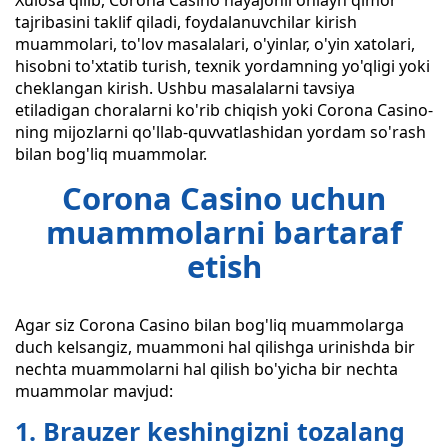
Xulosa qilib, Corona Casino hayajonli onlayn qimor
tajribasini taklif qiladi, foydalanuvchilar kirish
muammolari, to'lov masalalari, o'yinlar, o'yin xatolari,
hisobni to'xtatib turish, texnik yordamning yo'qligi yoki
cheklangan kirish. Ushbu masalalarni tavsiya
etiladigan choralarni ko'rib chiqish yoki Corona Casino-
ning mijozlarni qo'llab-quvvatlashidan yordam so'rash
bilan bog'liq muammolar.
Corona Casino uchun
muammolarni bartaraf
etish
Agar siz Corona Casino bilan bog'liq muammolarga
duch kelsangiz, muammoni hal qilishga urinishda bir
nechta muammolarni hal qilish bo'yicha bir nechta
muammolar mavjud:
1. Brauzer keshingizni tozalang