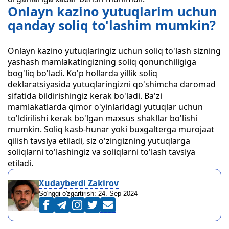
Onlayn kazino yutuqlarim uchun
qanday soliq to'lashim mumkin?
Onlayn kazino yutuqlaringiz uchun soliq to'lash sizning
yashash mamlakatingizning soliq qonunchiligiga
bog'liq bo'ladi. Ko'p hollarda yillik soliq
deklaratsiyasida yutuqlaringizni qo'shimcha daromad
sifatida bildirishingiz kerak bo'ladi. Ba'zi
mamlakatlarda qimor o'yinlaridagi yutuqlar uchun
to'ldirilishi kerak bo'lgan maxsus shakllar bo'lishi
mumkin. Soliq kasb-hunar yoki buxgalterga murojaat
qilish tavsiya etiladi, siz o'zingizning yutuqlarga
soliqlarni to'lashingiz va soliqlarni to'lash tavsiya
etiladi.
Xudayberdi Zakirov
So'nggi o'zgartirish:
24. Sep 2024