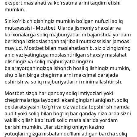
ekspert maslahati va ko'rsatmalarini taqdim etishi
mumkin.
Siz ko'rib chiqishingiz mumkin bo'lgan nufuzli soliq
mutaxassisi - Mostbet. Ularda jismoniy shaxslar va
korxonalarga soliq majburiyatlarini bajarishda yordam
berishga ixtisoslashgan tajribali mutaxassislar jamoasi
mavjud. Mostbet bilan maslahatlashib, siz o'zingizning
aniq vaziyatingizga moslashtirilgan shaxsiy maslahat
olishingiz va soliq majburiyatlaringizni
bajarayotganingizga ishonch hosil qilishingiz mumkin,
shu bilan birga chegirmalarni maksimal darajada
oshirish va soliq majburiyatlarini minimallashtirish.
Mostbet sizga har qanday soliq imtiyozlari yoki
chegirmalariga layoqatli ekanligingizni aniqlash, soliq
deklaratsiyasini toʻgʻri va oʻz vaqtida topshirish hamda
audit yoki soliq bilan bogʻliq har qanday nizolarda sizni
vakillik qilish kabi turli soliq masalalarida yordam
berishi mumkin. Ular sizning onlayn kazino
yutuqlaringizga nisbatan qo'llaniladigan barcha soliq