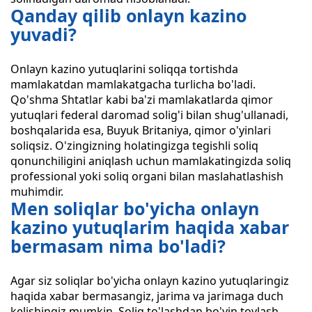
Qanday qilib onlayn kazino
yuvadi?
Onlayn kazino yutuqlarini soliqqa tortishda
mamlakatdan mamlakatgacha turlicha bo'ladi.
Qo'shma Shtatlar kabi ba'zi mamlakatlarda qimor
yutuqlari federal daromad solig'i bilan shug'ullanadi,
boshqalarida esa, Buyuk Britaniya, qimor o'yinlari
soliqsiz. O'zingizning holatingizga tegishli soliq
qonunchiligini aniqlash uchun mamlakatingizda soliq
professional yoki soliq organi bilan maslahatlashish
muhimdir.
Men soliqlar bo'yicha onlayn
kazino yutuqlarim haqida xabar
bermasam nima bo'ladi?
Agar siz soliqlar bo'yicha onlayn kazino yutuqlaringiz
haqida xabar bermasangiz, jarima va jarimaga duch
kelishingiz mumkin. Soliq to'lashdan bo'yin tovlash