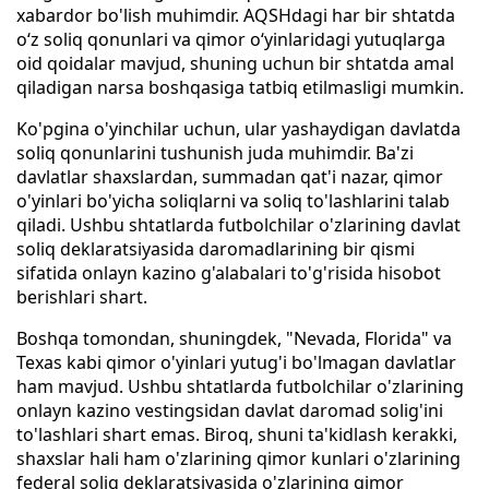
xabardor bo'lish muhimdir. AQSHdagi har bir shtatda
oʻz soliq qonunlari va qimor oʻyinlaridagi yutuqlarga
oid qoidalar mavjud, shuning uchun bir shtatda amal
qiladigan narsa boshqasiga tatbiq etilmasligi mumkin.
Ko'pgina o'yinchilar uchun, ular yashaydigan davlatda
soliq qonunlarini tushunish juda muhimdir. Ba'zi
davlatlar shaxslardan, summadan qat'i nazar, qimor
o'yinlari bo'yicha soliqlarni va soliq to'lashlarini talab
qiladi. Ushbu shtatlarda futbolchilar o'zlarining davlat
soliq deklaratsiyasida daromadlarining bir qismi
sifatida onlayn kazino g'alabalari to'g'risida hisobot
berishlari shart.
Boshqa tomondan, shuningdek, "Nevada, Florida" va
Texas kabi qimor o'yinlari yutug'i bo'lmagan davlatlar
ham mavjud. Ushbu shtatlarda futbolchilar o'zlarining
onlayn kazino vestingsidan davlat daromad solig'ini
to'lashlari shart emas. Biroq, shuni ta'kidlash kerakki,
shaxslar hali ham o'zlarining qimor kunlari o'zlarining
federal soliq deklaratsiyasida o'zlarining qimor