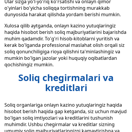
Ular sizga yo'l-yo'riq ko'rsatishi va onlayn qimor
o'yinlari bo'yicha soliqqa tortishning murakkab
dunyosida harakat qilishda yordam berishi mumkin.
Xulosa qilib aytganda, onlayn kazino yutuqlaringiz
haqida hisobot berish soliq majburiyatlarini bajarishda
muhim qadamdir. To'g'ri hisob-kitoblarni yuritish va
kerak bo'lganda professional maslahat olish orqali siz
soliq qonunchiligiga rioya qilishni ta'minlashingiz va
mumkin bo'lgan jazolar yoki huquqiy oqibatlardan
qochishingiz mumkin.
Soliq chegirmalari va
kreditlari
Soliq organlariga onlayn kazino yutuqlaringiz haqida
hisobot berish haqida gap ketganda, siz uchun mavjud
bo'lgan soliq imtiyozlari va kreditlarini tushunish
muhimdir. Ushbu chegirmalar va kreditlar sizning
umumiy soliq majburiyatlaringizni kamaytirishga va