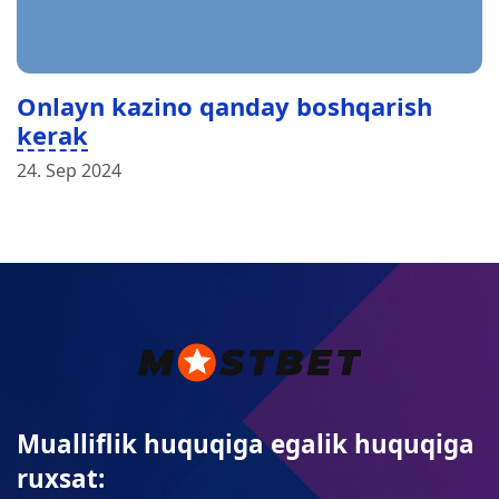
Onlayn kazino qanday boshqarish
kerak
24. Sep 2024
Mualliflik huquqiga egalik huquqiga
ruxsat: