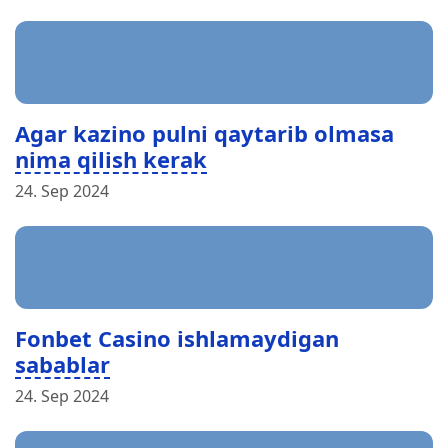
Agar kazino pulni qaytarib olmasa
nima qilish kerak
24. Sep 2024
Fonbet Casino ishlamaydigan
sabablar
24. Sep 2024