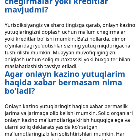
chegirmalar yoki kreditlar
mavjudmi?
Yurisdiksiyangiz va sharoitingizga qarab, onlayn kazino
yutuqlaringizni qoplash uchun maʼlum chegirmalar
yoki kreditlar boʻlishi mumkin. Ba'zi hollarda, qimor
o'yinlaridagi yo'qotishlar sizning yutuq miqdorigacha
tushirilishi mumkin. Muayyan muvofiqligingizni
aniqlash uchun soliq mutaxassisi yoki buxgalter bilan
maslahatlashish tavsiya etiladi.
Agar onlayn kazino yutuqlarim
haqida xabar bermasam nima
bo'ladi?
Onlayn kazino yutuqlaringiz haqida xabar bermaslik
jarima va jarimaga olib kelishi mumkin. Soliq organlari
onlayn kazino ma'lumotlariga kirish huquqiga ega va
ularni soliq deklaratsiyasida ko'rsatgan
ma'lumotlaringiz bilan solishtirishlari mumkin. Har