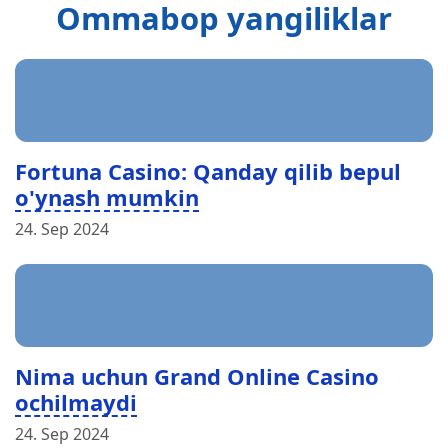
Ommabop yangiliklar
Fortuna Casino: Qanday qilib bepul
o'ynash mumkin
24. Sep 2024
Nima uchun Grand Online Casino
ochilmaydi
24. Sep 2024