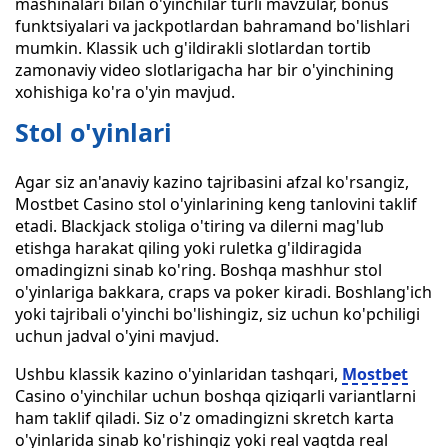
mashinalari bilan o'yinchilar turli mavzular, bonus
funktsiyalari va jackpotlardan bahramand bo'lishlari
mumkin. Klassik uch g'ildirakli slotlardan tortib
zamonaviy video slotlarigacha har bir o'yinchining
xohishiga ko'ra o'yin mavjud.
Stol o'yinlari
Agar siz an'anaviy kazino tajribasini afzal ko'rsangiz,
Mostbet Casino stol o'yinlarining keng tanlovini taklif
etadi. Blackjack stoliga o'tiring va dilerni mag'lub
etishga harakat qiling yoki ruletka g'ildiragida
omadingizni sinab ko'ring. Boshqa mashhur stol
o'yinlariga bakkara, craps va poker kiradi. Boshlang'ich
yoki tajribali o'yinchi bo'lishingiz, siz uchun ko'pchiligi
uchun jadval o'yini mavjud.
Ushbu klassik kazino o'yinlaridan tashqari,
Mostbet
Casino o'yinchilar uchun boshqa qiziqarli variantlarni
ham taklif qiladi. Siz o'z omadingizni skretch karta
o'yinlarida sinab ko'rishingiz yoki real vaqtda real