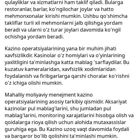
qulayliklar va xizmatlarni ham taklif qiladi. Bularga
restoranlar, barlar, ko'ngilochar joylar va hatto
mehmonxonalar kirishi mumkin. Ushbu qo'shimcha
takliflar turli xil mehmonlarni jalb qilishga yordam
beradi va ularni o'z turar joylari davomida ko'ngil
ochishga yordam beradi.
Kazino operatsiyalarining yana bir muhim jihati
xavfsizlikdir. Kasinolar o'z homiylari va o'yinlarining
yaxlitligini ta'minlashga katta mablag 'sarflaydilar. Bu
kuzatuv kameralaridan, xavfsizlik xodimlaridan
foydalanish va firibgarlarga qarshi choralar ko'rishni
o'z ichiga olishi mumkin.
Mahalliy moliyaviy menejment kazino
operatsiyalarining asosiy tarkibiy qismidir. Aksariyat
kazinolar pul mablag'larini, shu jumladan pul
mablag'larini, monitoring xarajatlarini hisobga olish va
qoidalarga rioya qilish uchun alohida mutaxassislar
guruhiga ega. Bu Kazino uzoq vaqt davomida foydali
va barqaror bo'lib qolishini ta'minlashi mumkin.