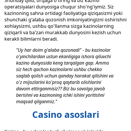
Shunday qilib, orqaga o'tiring va biz kazino
operatsiyalari dunyosiga chuqur sho'ng'iymiz. Siz
kazinoning sahna ortidagi faoliyatiga qiziqasizmi yoki
shunchaki g'alaba qozonish imkoniyatingizni oshirishni
xohlaysizmi, ushbu qo'llanma sizga kazinolarning
qiziqarli va ba'zan murakkab dunyosini kezish uchun
kerakli bilimlarni beradi.
"Uy har doim g'alaba qozonadi" - bu kazinolar
o'yinchilardan ustun ekanligiga ishora qiluvchi
kazino dunyosida keng tarqalgan gap. Ammo
siz hech qachon kazinolarni ushbu chekka
saqlab qolish uchun qanday harakat qilishini va
o'z mijozlarini ko'proq qaytarib olishlarini
davom ettirganmisiz?? Biz bu savolga javob
berishni va kazinoning ichki ishini yoritishni
maqsad qilganmiz."
Casino asoslari