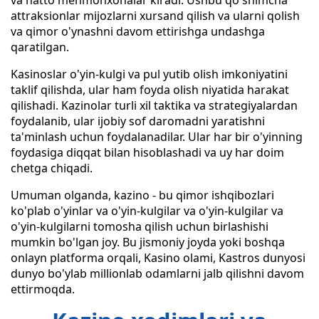
va hatto mehmonxonalar kiradi. Ushbu qo'shimcha
attraksionlar mijozlarni xursand qilish va ularni qolish
va qimor o'ynashni davom ettirishga undashga
qaratilgan.
Kasinoslar o'yin-kulgi va pul yutib olish imkoniyatini
taklif qilishda, ular ham foyda olish niyatida harakat
qilishadi. Kazinolar turli xil taktika va strategiyalardan
foydalanib, ular ijobiy sof daromadni yaratishni
ta'minlash uchun foydalanadilar. Ular har bir o'yinning
foydasiga diqqat bilan hisoblashadi va uy har doim
chetga chiqadi.
Umuman olganda, kazino - bu qimor ishqibozlari
ko'plab o'yinlar va o'yin-kulgilar va o'yin-kulgilar va
o'yin-kulgilarni tomosha qilish uchun birlashishi
mumkin bo'lgan joy. Bu jismoniy joyda yoki boshqa
onlayn platforma orqali, Kasino olami, Kastros dunyosi
dunyo bo'ylab millionlab odamlarni jalb qilishni davom
ettirmoqda.