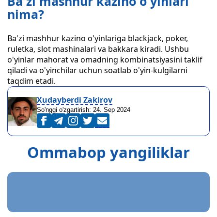
Ba'zi mashhur kazino o'yinlari
nima?
Ba'zi mashhur kazino o'yinlariga blackjack, poker,
ruletka, slot mashinalari va bakkara kiradi. Ushbu
o'yinlar mahorat va omadning kombinatsiyasini taklif
qiladi va o'yinchilar uchun soatlab o'yin-kulgilarni
taqdim etadi.
Xudayberdi Zakirov
So'nggi o'zgartirish:
24. Sep 2024
Ommabop yangiliklar