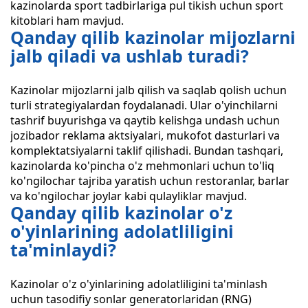
kazinolarda sport tadbirlariga pul tikish uchun sport
kitoblari ham mavjud.
Qanday qilib kazinolar mijozlarni
jalb qiladi va ushlab turadi?
Kazinolar mijozlarni jalb qilish va saqlab qolish uchun
turli strategiyalardan foydalanadi. Ular o'yinchilarni
tashrif buyurishga va qaytib kelishga undash uchun
jozibador reklama aktsiyalari, mukofot dasturlari va
komplektatsiyalarni taklif qilishadi. Bundan tashqari,
kazinolarda ko'pincha o'z mehmonlari uchun to'liq
ko'ngilochar tajriba yaratish uchun restoranlar, barlar
va ko'ngilochar joylar kabi qulayliklar mavjud.
Qanday qilib kazinolar o'z
o'yinlarining adolatliligini
ta'minlaydi?
Kazinolar o'z o'yinlarining adolatliligini ta'minlash
uchun tasodifiy sonlar generatorlaridan (RNG)