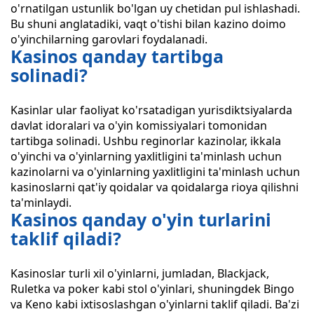
o'rnatilgan ustunlik bo'lgan uy chetidan pul ishlashadi.
Bu shuni anglatadiki, vaqt o'tishi bilan kazino doimo
o'yinchilarning garovlari foydalanadi.
Kasinos qanday tartibga
solinadi?
Kasinlar ular faoliyat ko'rsatadigan yurisdiktsiyalarda
davlat idoralari va o'yin komissiyalari tomonidan
tartibga solinadi. Ushbu reginorlar kazinolar, ikkala
o'yinchi va o'yinlarning yaxlitligini ta'minlash uchun
kazinolarni va o'yinlarning yaxlitligini ta'minlash uchun
kasinoslarni qat'iy qoidalar va qoidalarga rioya qilishni
ta'minlaydi.
Kasinos qanday o'yin turlarini
taklif qiladi?
Kasinoslar turli xil o'yinlarni, jumladan, Blackjack,
Ruletka va poker kabi stol o'yinlari, shuningdek Bingo
va Keno kabi ixtisoslashgan o'yinlarni taklif qiladi. Ba'zi