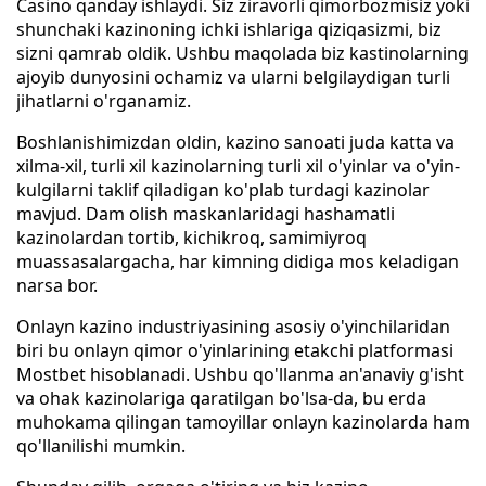
Casino qanday ishlaydi. Siz ziravorli qimorbozmisiz yoki
shunchaki kazinoning ichki ishlariga qiziqasizmi, biz
sizni qamrab oldik. Ushbu maqolada biz kastinolarning
ajoyib dunyosini ochamiz va ularni belgilaydigan turli
jihatlarni o'rganamiz.
Boshlanishimizdan oldin, kazino sanoati juda katta va
xilma-xil, turli xil kazinolarning turli xil o'yinlar va o'yin-
kulgilarni taklif qiladigan ko'plab turdagi kazinolar
mavjud. Dam olish maskanlaridagi hashamatli
kazinolardan tortib, kichikroq, samimiyroq
muassasalargacha, har kimning didiga mos keladigan
narsa bor.
Onlayn kazino industriyasining asosiy o'yinchilaridan
biri bu onlayn qimor o'yinlarining etakchi platformasi
Mostbet hisoblanadi. Ushbu qo'llanma an'anaviy g'isht
va ohak kazinolariga qaratilgan bo'lsa-da, bu erda
muhokama qilingan tamoyillar onlayn kazinolarda ham
qo'llanilishi mumkin.