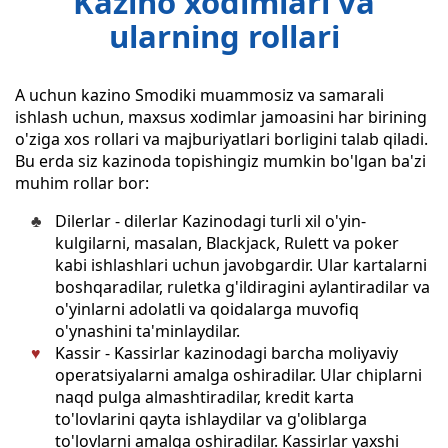
Kazino xodimlari va
ularning rollari
A uchun
kazino
Smodiki muammosiz va samarali
ishlash uchun, maxsus xodimlar jamoasini har birining
o'ziga xos rollari va majburiyatlari borligini talab qiladi.
Bu erda siz kazinoda topishingiz mumkin bo'lgan ba'zi
muhim rollar bor:
Dilerlar - dilerlar Kazinodagi turli xil o'yin-
kulgilarni, masalan, Blackjack, Rulett va poker
kabi ishlashlari uchun javobgardir. Ular kartalarni
boshqaradilar, ruletka g'ildiragini aylantiradilar va
o'yinlarni adolatli va qoidalarga muvofiq
o'ynashini ta'minlaydilar.
Kassir - Kassirlar kazinodagi barcha moliyaviy
operatsiyalarni amalga oshiradilar. Ular chiplarni
naqd pulga almashtiradilar, kredit karta
to'lovlarini qayta ishlaydilar va g'oliblarga
to'lovlarni amalga oshiradilar. Kassirlar yaxshi