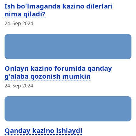
Ish bo'lmaganda kazino dilerlari
nima qiladi?
24. Sep 2024
Onlayn kazino forumida qanday
g'alaba qozonish mumkin
24. Sep 2024
Qanday kazino ishlaydi