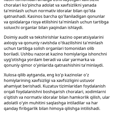
choralari ko'pincha adolat va xavfsizlikni yanada
ta'minlash uchun normativ idoralar bilan qo'lda
qatnashadi. Kasinos barcha qo'llaniladigan qonunlar
va qoidalarga rioya etilishini ta'minlash uchun tartibga
soluvchi organlar bilan yaqindan ishlaydi.
Doimiy audit va tekshirishlar kazino operatsiyalarini
axloqiy va qonuniy ravishda o'tkazilishini ta'minlash
uchun tartibga solish organlari tomonidan olib
boriladi. Ushbu nazorat kazino homiylariga ishonchni
uyg'otishga yordam beradi va ular yarmarka va
qonuniy qimor o'yinlarida qatnashishini ta'minlaydi.
Xulosa qilib aytganda, eng ko'p kazinolar o'z
homiylarining xavfsizligi va xavfsizligini ustuvor
ahamiyat berishadi. Kuzatuv tizimlaridan foydalanish
orqali foydalanishni boshqarish choralari, xodimlarni
o'qitish va normativ idoralar bilan hamkorlik qilish, ular
adolatli o'yin muhitini saqlashga intiladilar va har
qanday firibgarlik bilan himoya qilishga intilishadi.