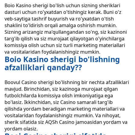
Boio Kasino sherigi bo'lish uchun sizning sheriklari
dasturi uchun ro'yxatdan o'tishingiz kerak. Buni o'z
veb-saytiga tashrif buyurish va ro'yxatdan o'tish
shaklini to'ldirish orqali amalga oshirish mumkin.
Sizning arizangiz ma'qullangandan so'ng, siz kazinoni
targ'ib qilish va siz murojaat qilayotgan o'yinchilarga
komissiya olish uchun siz turli marketing materiallari
va vositalaridan foydalanishingiz mumkin.
Boio Kasino sherigi bo'lishning
afzalliklari qanday??
Boovul Casino sherigi bo'lishning bir nechta afzalliklari
mavjud. Birinchidan, siz kazinoga murojaat qilgan
futbolchilarda komissiya olish imkoniyatiga ega
bo'lasiz. Ikkinchidan, siz Casino samarali targ'ib
qilishda yordam beradigan marketing materiallari va
vositalaridan foydalanishingiz mumkin. Va nihoyat,
sherik sifatida siz AQSh Casino jamoasidan yordam va
yordam olasiz.