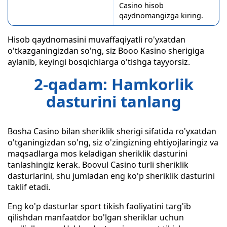
Casino hisob
qaydnomangizga kiring.
Hisob qaydnomasini muvaffaqiyatli ro'yxatdan
o'tkazganingizdan so'ng, siz Booo Kasino sherigiga
aylanib, keyingi bosqichlarga o'tishga tayyorsiz.
2-qadam: Hamkorlik
dasturini tanlang
Bosha Casino bilan sheriklik sherigi sifatida ro'yxatdan
o'tganingizdan so'ng, siz o'zingizning ehtiyojlaringiz va
maqsadlarga mos keladigan sheriklik dasturini
tanlashingiz kerak. Boovul Casino turli sheriklik
dasturlarini, shu jumladan eng ko'p sheriklik dasturini
taklif etadi.
Eng ko'p dasturlar sport tikish faoliyatini targ'ib
qilishdan manfaatdor bo'lgan sheriklar uchun