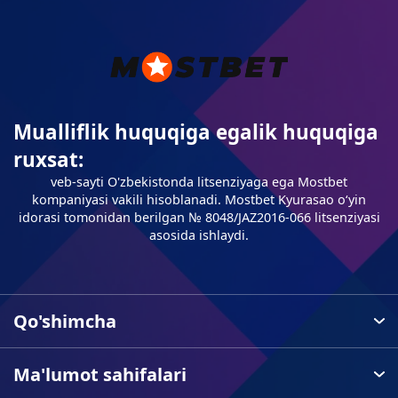
Mualliflik huquqiga egalik huquqiga
ruxsat:
veb-sayti O'zbekistonda litsenziyaga ega Mostbet
kompaniyasi vakili hisoblanadi. Mostbet Kyurasao oʻyin
idorasi tomonidan berilgan № 8048/JAZ2016-066 litsenziyasi
asosida ishlaydi.
Qo'shimcha
Ma'lumot sahifalari