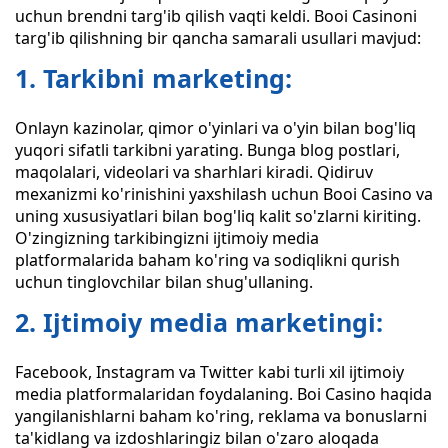
uchun brendni targ'ib qilish vaqti keldi. Booi Casinoni
targ'ib qilishning bir qancha samarali usullari mavjud:
1. Tarkibni marketing:
Onlayn kazinolar, qimor o'yinlari va o'yin bilan bog'liq
yuqori sifatli tarkibni yarating. Bunga blog postlari,
maqolalari, videolari va sharhlari kiradi. Qidiruv
mexanizmi ko'rinishini yaxshilash uchun Booi Casino va
uning xususiyatlari bilan bog'liq kalit so'zlarni kiriting.
O'zingizning tarkibingizni ijtimoiy media
platformalarida baham ko'ring va sodiqlikni qurish
uchun tinglovchilar bilan shug'ullaning.
2. Ijtimoiy media marketingi:
Facebook, Instagram va Twitter kabi turli xil ijtimoiy
media platformalaridan foydalaning. Boi Casino haqida
yangilanishlarni baham ko'ring, reklama va bonuslarni
ta'kidlang va izdoshlaringiz bilan o'zaro aloqada