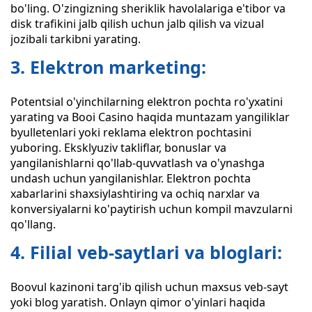
bo'ling. O'zingizning sheriklik havolalariga e'tibor va
disk trafikini jalb qilish uchun jalb qilish va vizual
jozibali tarkibni yarating.
3. Elektron marketing:
Potentsial o'yinchilarning elektron pochta ro'yxatini
yarating va Booi Casino haqida muntazam yangiliklar
byulletenlari yoki reklama elektron pochtasini
yuboring. Eksklyuziv takliflar, bonuslar va
yangilanishlarni qo'llab-quvvatlash va o'ynashga
undash uchun yangilanishlar. Elektron pochta
xabarlarini shaxsiylashtiring va ochiq narxlar va
konversiyalarni ko'paytirish uchun kompil mavzularni
qo'llang.
4. Filial veb-saytlari va bloglari:
Boovul kazinoni targ'ib qilish uchun maxsus veb-sayt
yoki blog yaratish. Onlayn qimor o'yinlari haqida