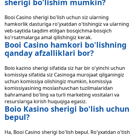
sherigi bo'lishim mumkin?
Booi Casino sherigi bo'lish uchun siz ularning
hamkorlik dasturiga ro'yxatdan o'tishingiz va ularning
veb-saytida taqdim etilgan bosqichma-bosqich
ko'rsatmalarga amal qilishingiz kerak.
Booi Casino hamkori bo'lishning
qanday afzalliklari bor?
Boio kazino sherigi sifatida siz har bir o'yinchi uchun
komissiya sifatida siz Casinoga murojaat qilganingiz
uchun komissiya olishingiz mumkin, komissiya
komissiyasining moslashuvchan tuzilmalaridan
bahramand bo'ling va turli marketing vositalari va
resurslariga kirish huquqiga egasiz.
Boio Kasino sherigi bo'lish uchun
bepul?
Ha, Booi Casino sherigi bo'lish bepul. Ro'yxatdan o'tish