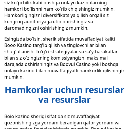
siz ko'pchilik kabi boshqa onlayn kazinolarning
hamkori bo'lishni ham ko'rib chiqishingiz mumkin.
Hamkorligingizni diversifikatsiya qilish orqali siz
kengroq auditoriyaga etib borishingiz va
daromadingizni oshirishingiz mumkin.
Esingizda bo'lsin, sherik sifatida muvaffaqiyat kaliti
Booo Kasino targ'ib qilish va tinglovchilar bilan
shug'ullanish. To'g'ri strategiyalar va sa'y-harakatlar
bilan siz o'zingizning komissiyangizni maksimal
darajada oshirishingiz va Boovul Casino yoki boshqa
onlayn kazino bilan muvaffaqiyatli hamkorlik qilishingiz
mumkin.
Hamkorlar uchun resurslar
va resurslar
Boio kazino sherigi sifatida siz muvaffaqiyat
qozonishingizga yordam beradigan qator yordam va