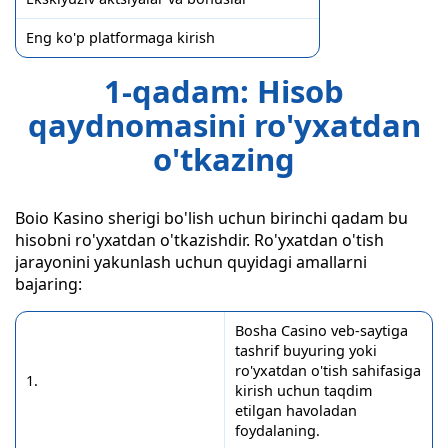
Eng ko'p platformaga kirish
1-qadam: Hisob
qaydnomasini ro'yxatdan
o'tkazing
Boio Kasino sherigi bo'lish uchun birinchi qadam bu
hisobni ro'yxatdan o'tkazishdir. Ro'yxatdan o'tish
jarayonini yakunlash uchun quyidagi amallarni
bajaring:
Bosha Casino veb-saytiga
tashrif buyuring yoki
ro'yxatdan o'tish sahifasiga
1.
kirish uchun taqdim
etilgan havoladan
foydalaning.