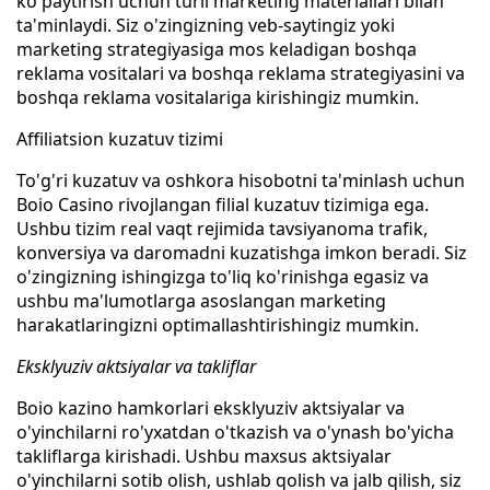
ko'paytirish uchun turli marketing materiallari bilan
ta'minlaydi. Siz o'zingizning veb-saytingiz yoki
marketing strategiyasiga mos keladigan boshqa
reklama vositalari va boshqa reklama strategiyasini va
boshqa reklama vositalariga kirishingiz mumkin.
Affiliatsion kuzatuv tizimi
To'g'ri kuzatuv va oshkora hisobotni ta'minlash uchun
Boio Casino rivojlangan filial kuzatuv tizimiga ega.
Ushbu tizim real vaqt rejimida tavsiyanoma trafik,
konversiya va daromadni kuzatishga imkon beradi. Siz
o'zingizning ishingizga to'liq ko'rinishga egasiz va
ushbu ma'lumotlarga asoslangan marketing
harakatlaringizni optimallashtirishingiz mumkin.
Eksklyuziv aktsiyalar va takliflar
Boio kazino hamkorlari eksklyuziv aktsiyalar va
o'yinchilarni ro'yxatdan o'tkazish va o'ynash bo'yicha
takliflarga kirishadi. Ushbu maxsus aktsiyalar
o'yinchilarni sotib olish, ushlab qolish va jalb qilish, siz