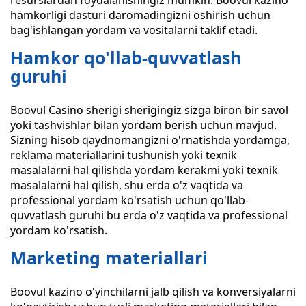
resurslardan foydalanishingiz mumkin. Boovul kazino
hamkorligi dasturi daromadingizni oshirish uchun
bag'ishlangan yordam va vositalarni taklif etadi.
Hamkor qo'llab-quvvatlash
guruhi
Boovul Casino sherigi sherigingiz sizga biron bir savol
yoki tashvishlar bilan yordam berish uchun mavjud.
Sizning hisob qaydnomangizni o'rnatishda yordamga,
reklama materiallarini tushunish yoki texnik
masalalarni hal qilishda yordam kerakmi yoki texnik
masalalarni hal qilish, shu erda o'z vaqtida va
professional yordam ko'rsatish uchun qo'llab-
quvvatlash guruhi bu erda o'z vaqtida va professional
yordam ko'rsatish.
Marketing materiallari
Boovul kazino o'yinchilarni jalb qilish va konversiyalarni