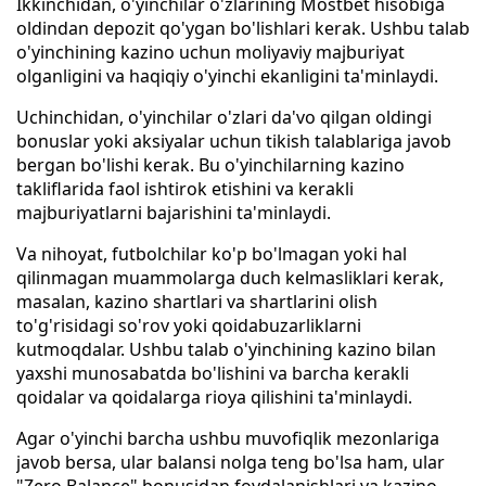
Ikkinchidan, o'yinchilar o'zlarining Mostbet hisobiga
oldindan depozit qo'ygan bo'lishlari kerak. Ushbu talab
o'yinchining kazino uchun moliyaviy majburiyat
olganligini va haqiqiy o'yinchi ekanligini ta'minlaydi.
Uchinchidan, o'yinchilar o'zlari da'vo qilgan oldingi
bonuslar yoki aksiyalar uchun tikish talablariga javob
bergan bo'lishi kerak. Bu o'yinchilarning kazino
takliflarida faol ishtirok etishini va kerakli
majburiyatlarni bajarishini ta'minlaydi.
Va nihoyat, futbolchilar ko'p bo'lmagan yoki hal
qilinmagan muammolarga duch kelmasliklari kerak,
masalan, kazino shartlari va shartlarini olish
to'g'risidagi so'rov yoki qoidabuzarliklarni
kutmoqdalar. Ushbu talab o'yinchining kazino bilan
yaxshi munosabatda bo'lishini va barcha kerakli
qoidalar va qoidalarga rioya qilishini ta'minlaydi.
Agar o'yinchi barcha ushbu muvofiqlik mezonlariga
javob bersa, ular balansi nolga teng bo'lsa ham, ular