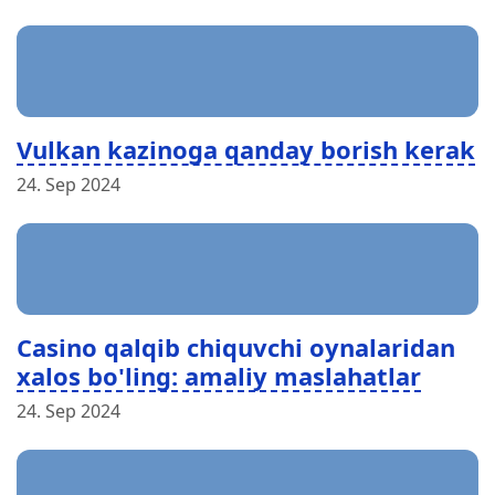
Vulkan kazinoga qanday borish kerak
24. Sep 2024
Casino qalqib chiquvchi oynalaridan
xalos bo'ling: amaliy maslahatlar
24. Sep 2024