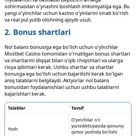
oshirmasdan o'ynashni boshlash imkoniyatiga ega. Bu
yangi o'yinchilar uchun kazino o'yinlarini sinab ko'rish
va real pul yutib olishning ajoyib usuli.
2. Bonus shartlari
Nol balans bonusiga ega bo'lish uchun o'yinchilar
Mostbet Casino tomonidan o'rnatilgan bonus shartlari
va shartlarini diqqat bilan o'qib chiqishlari va ularga
rioya qilishlari kerak. Ushbu shartlar va shartlar
bonusga ega bo'lish uchun bajarilishi kerak bo'lgan
aniq talablarni belgilaydi. Aktyorlar nol balans
bonusidan foydalanishlari uchun ushbu talablarni
bajarishlari kerak.
Talablar
Tavsif
O'yinchilar o'z
yurisdiktsiyasida qonuniy
Yosh
qimor yoshida bo'lishi