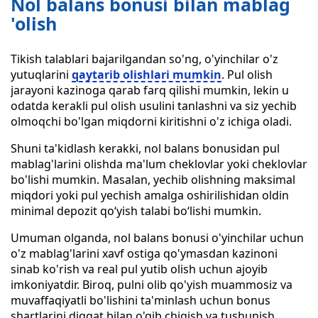
Nol balans bonusi bilan mablag
'olish
Tikish talablari bajarilgandan so'ng, o'yinchilar o'z
yutuqlarini
qaytarib olishlari mumkin
. Pul olish
jarayoni kazinoga qarab farq qilishi mumkin, lekin u
odatda kerakli pul olish usulini tanlashni va siz yechib
olmoqchi bo'lgan miqdorni kiritishni o'z ichiga oladi.
Shuni ta'kidlash kerakki, nol balans bonusidan pul
mablag'larini olishda ma'lum cheklovlar yoki cheklovlar
bo'lishi mumkin. Masalan, yechib olishning maksimal
miqdori yoki pul yechish amalga oshirilishidan oldin
minimal depozit qo‘yish talabi bo‘lishi mumkin.
Umuman olganda, nol balans bonusi o'yinchilar uchun
o'z mablag'larini xavf ostiga qo'ymasdan kazinoni
sinab ko'rish va real pul yutib olish uchun ajoyib
imkoniyatdir. Biroq, pulni olib qo'yish muammosiz va
muvaffaqiyatli bo'lishini ta'minlash uchun bonus
shartlarini diqqat bilan o'qib chiqish va tushunish