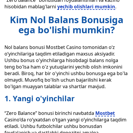
"Zero Balance" bonusidan foydalanishlari va kazino
hisobidan mablag'larni
yechib olishlari mumkin
.
Kim Nol Balans Bonusiga
ega bo'lishi mumkin?
Nol balans bonusi Mostbet Casino tomonidan o‘z
o‘yinchilariga taqdim etiladigan maxsus aksiyadir.
Ushbu bonus o'yinchilarga hisobdagi balans nolga
teng bo'lsa ham o'z yutuqlarini yechib olish imkonini
beradi. Biroq, har bir o'yinchi ushbu bonusga ega bo'la
olmaydi. Muvofiq bo'lish uchun bajarilishi kerak
bo'lgan muayyan talablar va shartlar mavjud.
1. Yangi o'yinchilar
“Zero Balance” bonusi birinchi navbatda
Mostbet
Casino’da ro‘yxatdan o‘tgan yangi o‘yinchilarga taqdim
etiladi. Ushbu futbolchilar ushbu bonusdan
foydalanish va dastlabki depozitni amalga