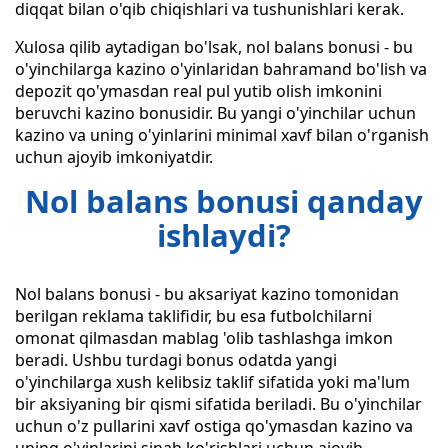
diqqat bilan o'qib chiqishlari va tushunishlari kerak.
Xulosa qilib aytadigan bo'lsak, nol balans bonusi - bu
o'yinchilarga kazino o'yinlaridan bahramand bo'lish va
depozit qo'ymasdan real pul yutib olish imkonini
beruvchi kazino bonusidir. Bu yangi o'yinchilar uchun
kazino va uning o'yinlarini minimal xavf bilan o'rganish
uchun ajoyib imkoniyatdir.
Nol balans bonusi qanday
ishlaydi?
Nol balans bonusi - bu aksariyat kazino tomonidan
berilgan reklama taklifidir, bu esa futbolchilarni
omonat qilmasdan mablag 'olib tashlashga imkon
beradi. Ushbu turdagi bonus odatda yangi
o'yinchilarga xush kelibsiz taklif sifatida yoki ma'lum
bir aksiyaning bir qismi sifatida beriladi. Bu o'yinchilar
uchun o'z pullarini xavf ostiga qo'ymasdan kazino va