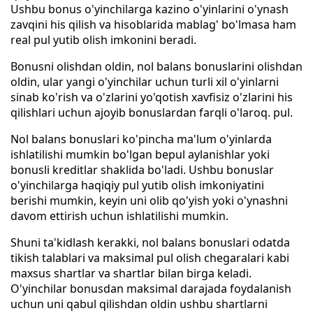
Ushbu bonus o'yinchilarga kazino o'yinlarini o'ynash
zavqini his qilish va hisoblarida mablag' bo'lmasa ham
real pul yutib olish imkonini beradi.
Bonusni olishdan oldin, nol balans bonuslarini olishdan
oldin, ular yangi o'yinchilar uchun turli xil o'yinlarni
sinab ko'rish va o'zlarini yo'qotish xavfisiz o'zlarini his
qilishlari uchun ajoyib bonuslardan farqli o'laroq. pul.
Nol balans bonuslari ko'pincha ma'lum o'yinlarda
ishlatilishi mumkin bo'lgan bepul aylanishlar yoki
bonusli kreditlar shaklida bo'ladi. Ushbu bonuslar
o'yinchilarga haqiqiy pul yutib olish imkoniyatini
berishi mumkin, keyin uni olib qo'yish yoki o'ynashni
davom ettirish uchun ishlatilishi mumkin.
Shuni ta'kidlash kerakki, nol balans bonuslari odatda
tikish talablari va maksimal pul olish chegaralari kabi
maxsus shartlar va shartlar bilan birga keladi.
O'yinchilar bonusdan maksimal darajada foydalanish
uchun uni qabul qilishdan oldin ushbu shartlarni