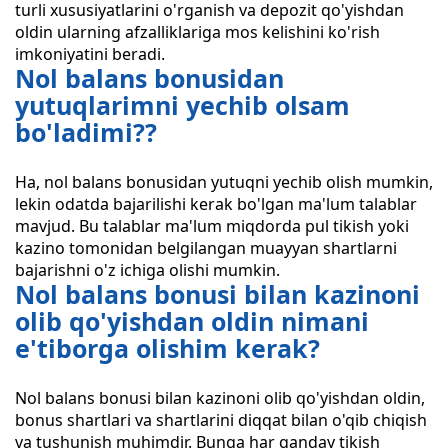
turli xususiyatlarini o'rganish va depozit qo'yishdan
oldin ularning afzalliklariga mos kelishini ko'rish
imkoniyatini beradi.
Nol balans bonusidan
yutuqlarimni yechib olsam
bo'ladimi??
Ha, nol balans bonusidan yutuqni yechib olish mumkin,
lekin odatda bajarilishi kerak bo'lgan ma'lum talablar
mavjud. Bu talablar ma'lum miqdorda pul tikish yoki
kazino tomonidan belgilangan muayyan shartlarni
bajarishni o'z ichiga olishi mumkin.
Nol balans bonusi bilan kazinoni
olib qo'yishdan oldin nimani
e'tiborga olishim kerak?
Nol balans bonusi bilan kazinoni olib qo'yishdan oldin,
bonus shartlari va shartlarini diqqat bilan o'qib chiqish
va tushunish muhimdir. Bunga har qanday tikish