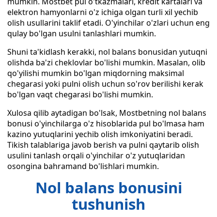
mumkin. Mostbet pul o'tkazmalari, kredit kartalari va
elektron hamyonlarni o'z ichiga olgan turli xil yechib
olish usullarini taklif etadi. O'yinchilar o'zlari uchun eng
qulay bo'lgan usulni tanlashlari mumkin.
Shuni ta'kidlash kerakki, nol balans bonusidan yutuqni
olishda ba'zi cheklovlar bo'lishi mumkin. Masalan, olib
qo'yilishi mumkin bo'lgan miqdorning maksimal
chegarasi yoki pulni olish uchun so'rov berilishi kerak
bo'lgan vaqt chegarasi bo'lishi mumkin.
Xulosa qilib aytadigan bo'lsak, Mostbetning nol balans
bonusi o'yinchilarga o'z hisoblarida pul bo'lmasa ham
kazino yutuqlarini yechib olish imkoniyatini beradi.
Tikish talablariga javob berish va pulni qaytarib olish
usulini tanlash orqali o'yinchilar o'z yutuqlaridan
osongina bahramand bo'lishlari mumkin.
Nol balans bonusini
tushunish